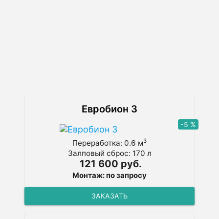
обслуживанием системы вы сможете
справиться самостоятельно, не обращаясь
к мастерам. В зависимости от объема
емкости, биоочистной пластиковый септик
можно использовать в частных домах, на
дачах, где проживает огромное количество
жильцов. При этом он хорош тем, что не
оказывает губительного влияния на
окружающую среду.
Евробион 3
-5 %
3
Переработка: 0.6 м
Залповый сброс: 170 л
121 600 руб.
Монтаж: по запросу
ЗАКАЗАТЬ