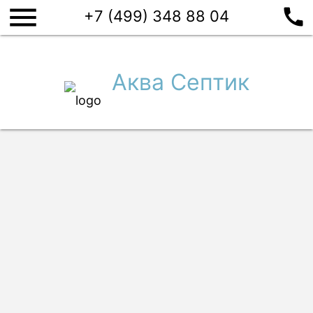
menu
call
Септики
+7 (499) 348 88 04
Производители
Евролос
Топас
Аквалос
И
Аква Септик
ПОДОБРАТЬ СЕПТИК
Главная
/
Купить септик
/
Евробион
Септик Евробион