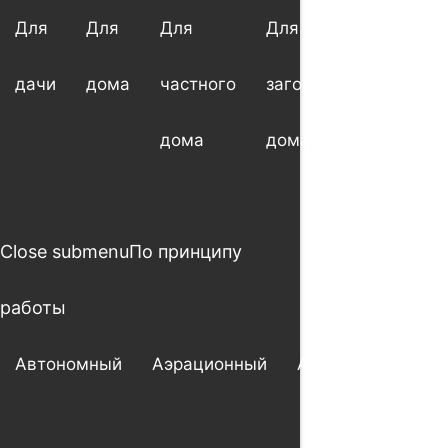
Для
Для
Для
Для
Для
дачи
дома
частного
загородного
котт
дома
дома
Close submenu
По принципу
работы
Автономный
Аэрационный
Анаэробный
А