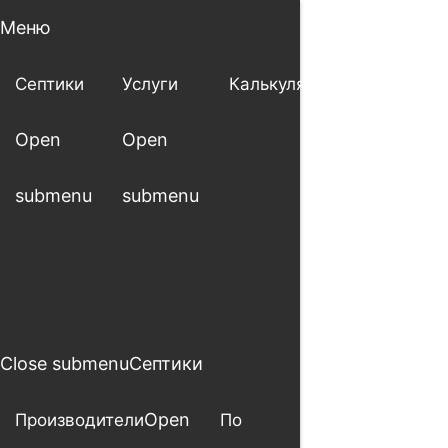
Меню
Септики
Услуги
Калькулятор
Доставка
Open
Open
и оплата
submenu
submenu
Close submenu
Септики
Open
Производители
По
По пр