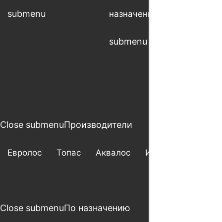
submenu
Open
назначению
рабо
submenu
subm
Close submenu
Производители
Евролос
Топас
Аквалос
Итал
Астра
Close submenu
По назначению