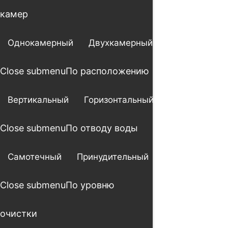
камер
Однокамерный
Двухкамерный
Трехкамерны
Close submenu
По расположению
Вертикальный
Горизонтальный
Close submenu
По отводу воды
Самотечный
Принудительный
Close submenu
По уровню
очистки