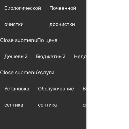
Биологической
Почвенной
очистки
доочистки
Close submenu
По цене
Дешевый
Бюджетный
Недорогой
Close submenu
Услуги
Установка
Обслуживание
Выезд
Ше
септика
септика
специалиста
мо