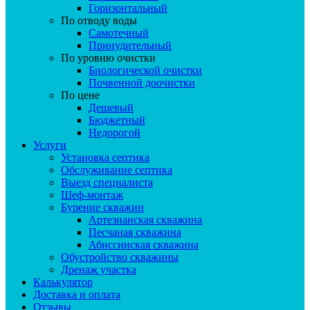
Горизонтальный
По отводу воды
Самотечный
Принудительный
По уровню очистки
Биологической очистки
Почвенной доочистки
По цене
Дешевый
Бюджетный
Недорогой
Услуги
Установка септика
Обслуживание септика
Выезд специалиста
Шеф-монтаж
Бурение скважин
Артезианская скважина
Песчаная скважина
Абиссинская скважина
Обустройство скважины
Дренаж участка
Калькулятор
Доставка и оплата
Отзывы