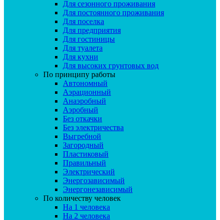
Для сезонного проживания
Для постоянного проживания
Для поселка
Для предприятия
Для гостиницы
Для туалета
Для кухни
Для высоких грунтовых вод
По принципу работы
Автономный
Аэрационный
Анаэробный
Аэробный
Без откачки
Без электричества
Выгребной
Загородный
Пластиковый
Правильный
Электрический
Энергозависимый
Энергонезависимый
По количеству человек
На 1 человека
На 2 человека