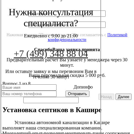
Нужна консультация
специалиста?
Нажимая кнопку "Получить скидку"Вы соглашаетесь с
Политикой
Ежедневно с 9:00 до 21:00
конфиденциальности
СпасибоВаша заявка принята
+7 (499) 348 88 04
Предварительный расчет Вы узнаете у менеджера через 30
минут.
Или оставьте заявку и мы перезвоним Вам в
Ваша персональная скидка 5 000 руб.
течении 30 минут
Вопрос
1
из 8
Допинфо
Назад
Далее
Установка септиков в Кашире
Установка автономной канализации в Кашире
выполняет наша специализированная компания.
Многолетний опыт позволяет монтировать такие сооружения