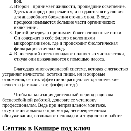
вод.
Второй - принимает жидкости, прошедшие осветление.
Здесь кислород прогревается, и создаются все условия
для анаэробного брожения сточных вод. В ходе
процесса изымаются большие части органических
включений.
Третий резервуар принимает более очищенные стоки.
Он содержит в себе фильтр с колониями
микроорганизмов, где и происходит биологическая
фильтрация сточных вод.
В последний отсек попадают полностью чистые стоки,
откуда они выкачиваются с помощью насоса.
Благодаря многоуровневой системе, которая с легкостью
устраняет нечистоты, остатки пищи, ил и жировые
отложения, септик эффективно расщепляет органические
вещества (а также азот, фосфор и т.д.).
Чтобы канализация длительный период радовала
бесперебойной работой, доверьте ее установку
профессионалам. Ведь при неправильном монтаже,
отсутствии должного присмотра, несвоевременном
обслуживании, возникают неполадки и трудности в работе.
Септик в Кашире под ключ