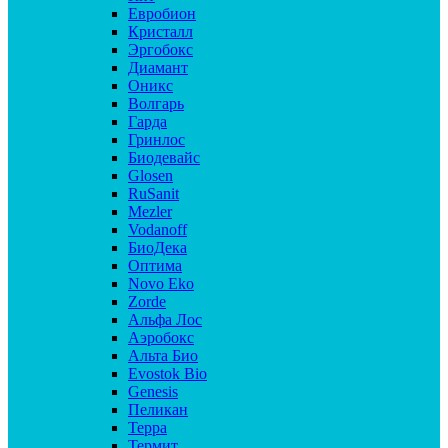
Евробион
Кристалл
Эргобокс
Диамант
Оникс
Волгарь
Гарда
Гринлос
Биодевайс
Glosen
RuSanit
Mezler
Vodanoff
БиоДека
Оптима
Novo Eko
Zorde
Альфа Лос
Аэробокс
Альта Био
Evostok Bio
Genesis
Пеликан
Терра
Термит