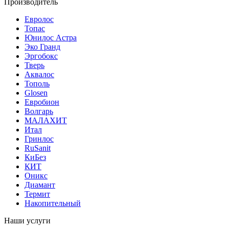
Производитель
Евролос
Топас
Юнилос Астра
Эко Гранд
Эргобокс
Тверь
Аквалос
Тополь
Glosen
Евробион
Волгарь
МАЛАХИТ
Итал
Гринлос
RuSanit
КиБез
КИТ
Оникс
Диамант
Термит
Накопительный
Наши услуги