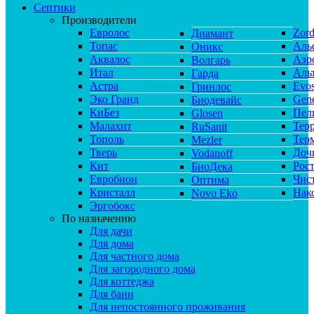
Септики
Производители
Евролос
Zor
Диамант
Топас
Аль
Оникс
Аквалос
Аэр
Волгарь
Итал
Аль
Гарда
Астра
Evos
Гринлос
Эко Гранд
Gene
Биодевайс
КиБез
Пел
Glosen
Малахит
Тер
RuSanit
Тополь
Тер
Mezler
Тверь
Доч
Vodanoff
Кит
Рос
БиоДека
Евробион
Чис
Оптима
Кристалл
Нак
Novo Eko
Эргобокс
По назначению
Для дачи
Для дома
Для частного дома
Для загородного дома
Для коттеджа
Для бани
Для непостоянного проживания