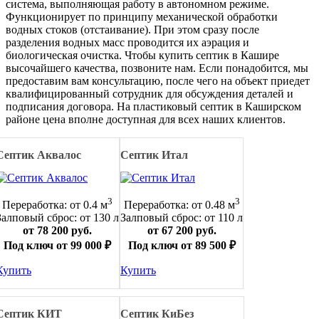
система, выполняющая работу в автономном режиме.
Функционирует по принципу механической обработки
водных стоков (отстаивание). При этом сразу после
разделения водных масс проводится их аэрация и
биологическая очистка. Чтобы купить септик в Кашире
высочайшего качества, позвоните нам. Если понадобится, мы
предоставим вам консультацию, после чего на объект приедет
квалифицированный сотрудник для обсуждения деталей и
подписания договора. На пластиковый септик в Каширском
районе цена вполне доступная для всех наших клиентов.
Септик Аквалос
Септик Итал
3
3
Переработка: от 0.4 м
Переработка: от 0.48 м
Залповый сброс: от 130 л
Залповый сброс: от 110 л
от 78 200 руб.
от 67 200 руб.
Под ключ от 99 000 ₽
Под ключ от 89 500 ₽
Купить
Купить
Септик КИТ
Септик КиБез