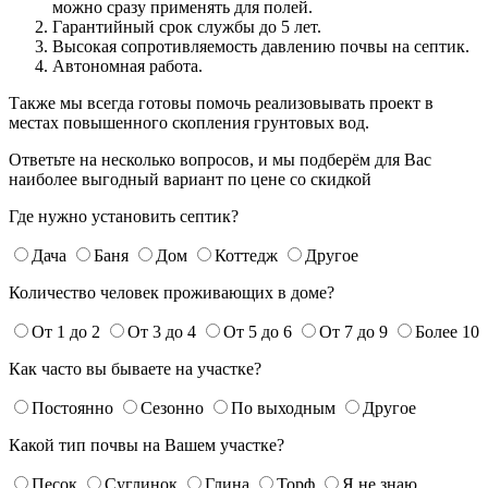
можно сразу применять для полей.
Гарантийный срок службы до 5 лет.
Высокая сопротивляемость давлению почвы на септик.
Автономная работа.
Также мы всегда готовы помочь реализовывать проект в
местах повышенного скопления грунтовых вод.
Ответьте на несколько вопросов, и мы подберём для Вас
наиболее выгодный вариант по цене со скидкой
Где нужно установить септик?
Дача
Баня
Дом
Коттедж
Другое
Количество человек проживающих в доме?
От 1 до 2
От 3 до 4
От 5 до 6
От 7 до 9
Более 10
Как часто вы бываете на участке?
Постоянно
Сезонно
По выходным
Другое
Какой тип почвы на Вашем участке?
Песок
Суглинок
Глина
Торф
Я не знаю