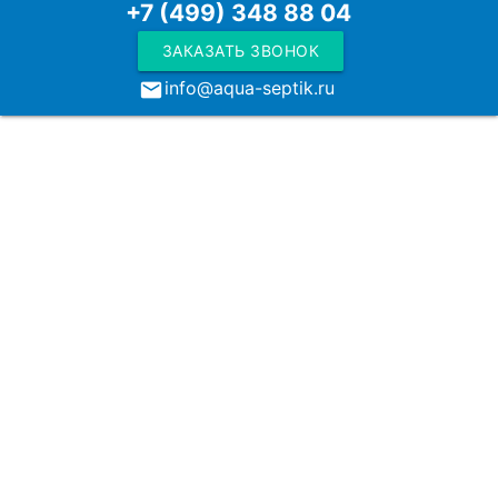
+7 (499) 348 88 04
ЗАКАЗАТЬ ЗВОНОК
info@aqua-septik.ru
local_post_office