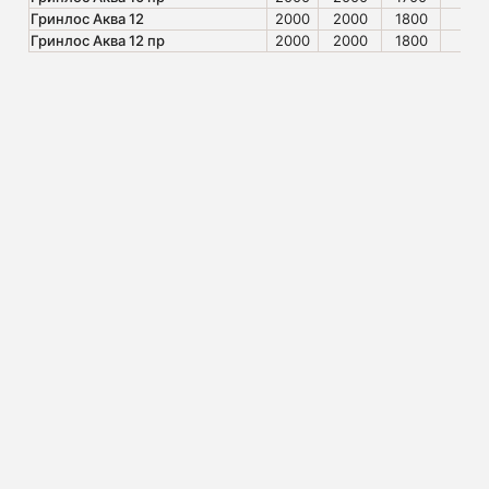
Гринлос Аква 12
2000
2000
1800
250
Гринлос Аква 12 пр
2000
2000
1800
250
Септик Гринлос Аква принцип
работы
Септик Гринлос Аква купить по
приемлемой цене можно у нас, заказав
монтаж под ключ. Прежде чем принять
окончательное решение, необходимо
разобраться с принципом работы системы.
Модель имеет низкий корпус, а ее
функционирование обеспечивается за счет
специального насоса, входящего в
комплект поставки.
Расщепление загрязнений
органического характера и их переработка
осуществляется вследствие
жизнедеятельности микроорганизмов
аэробного типа. Именно конструкция