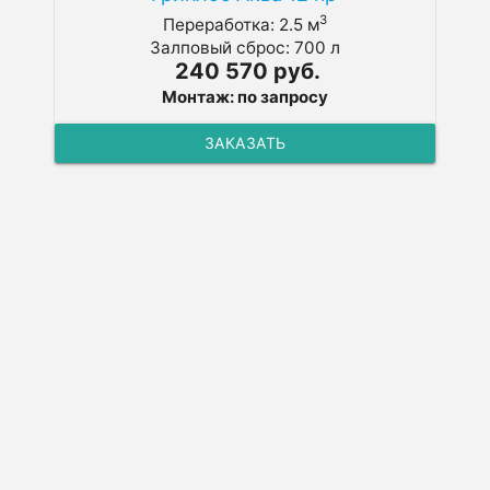
3
Переработка: 2.5 м
Залповый сброс: 700 л
240 570 руб.
Монтаж: по запросу
ЗАКАЗАТЬ
ПОКАЗАТЬ ЕЩЕ
Септик Гринлос Аква официальный
сайт
Официальный сайт септика Гринлос
Аква предоставляет возможность каждому
желающему ознакомиться с детальным
описанием септиков, их стоимостью, а
также реальными отзывами от