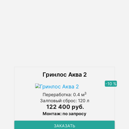
сточные воды можно сбросить в грунт.
Также наблюдается незначительный
уровень потребления
электроэнергетического ресурса, что
делает станцию экономичной и
подходящей для людей с низким
достатком, людей пенсионного возраста и
пр. Кроме того, дополнительный комфорт
пользователям обеспечивает отсутствие
шума в процессе работы.
Гринлос Аква 2
-10 %
3
Переработка: 0.4 м
Залповый сброс: 120 л
122 400 руб.
Монтаж: по запросу
ЗАКАЗАТЬ