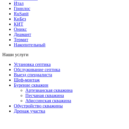
Итал
Гринлос
RuSanit
КиБез
КИТ
Оникс
Диамант
Термит
Накопительный
Наши услуги
Установка септика
Обслуживание септика
Выезд специалиста
Шеф-монтаж
Бурение скважин
Артезианская скважина
Песчаная скважина
Абиссинская скважина
Обустройство скважины
Дренаж участка