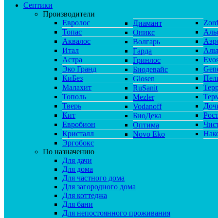
Септики
Производители
Евролос
Zor
Диамант
Топас
Аль
Оникс
Аквалос
Аэр
Волгарь
Итал
Аль
Гарда
Астра
Evos
Гринлос
Эко Гранд
Gene
Биодевайс
КиБез
Пел
Glosen
Малахит
Тер
RuSanit
Тополь
Тер
Mezler
Тверь
Доч
Vodanoff
Кит
Рос
БиоДека
Евробион
Чис
Оптима
Кристалл
Нак
Novo Eko
Эргобокс
По назначению
Для дачи
Для дома
Для частного дома
Для загородного дома
Для коттеджа
Для бани
Для непостоянного проживания