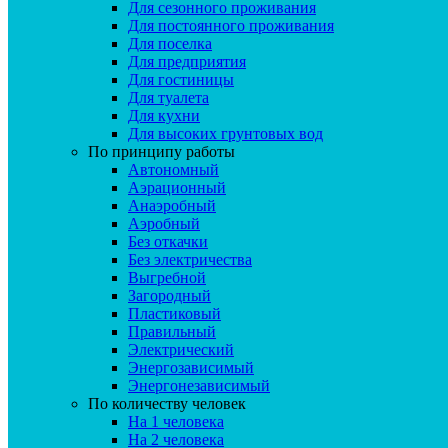
Для сезонного проживания
Для постоянного проживания
Для поселка
Для предприятия
Для гостиницы
Для туалета
Для кухни
Для высоких грунтовых вод
По принципу работы
Автономный
Аэрационный
Анаэробный
Аэробный
Без откачки
Без электричества
Выгребной
Загородный
Пластиковый
Правильный
Электрический
Энергозависимый
Энергонезависимый
По количеству человек
На 1 человека
На 2 человека