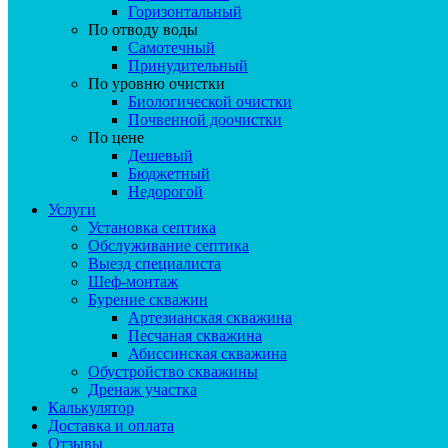
Горизонтальный
По отводу воды
Самотечный
Принудительный
По уровню очистки
Биологической очистки
Почвенной доочистки
По цене
Дешевый
Бюджетный
Недорогой
Услуги
Установка септика
Обслуживание септика
Выезд специалиста
Шеф-монтаж
Бурение скважин
Артезианская скважина
Песчаная скважина
Абиссинская скважина
Обустройство скважины
Дренаж участка
Калькулятор
Доставка и оплата
Отзывы