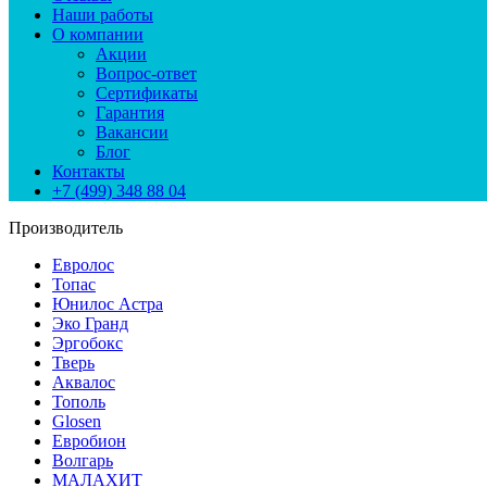
Наши работы
О компании
Акции
Вопрос-ответ
Сертификаты
Гарантия
Вакансии
Блог
Контакты
+7 (499) 348 88 04
Производитель
Евролос
Топас
Юнилос Астра
Эко Гранд
Эргобокс
Тверь
Аквалос
Тополь
Glosen
Евробион
Волгарь
МАЛАХИТ