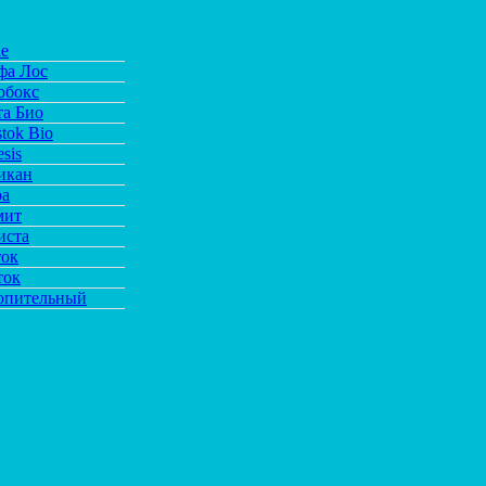
de
фа Лос
обокс
та Био
tok Bio
sis
икан
ра
мит
иста
ток
ток
опительный