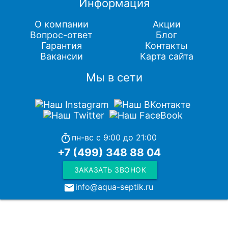
Информация
О компании
Акции
Вопрос-ответ
Блог
Гарантия
Контакты
Вакансии
Карта сайта
Мы в сети
пн-вс с 9:00 до 21:00
timer
+7 (499) 348 88 04
ЗАКАЗАТЬ ЗВОНОК
info@aqua-septik.ru
local_post_office