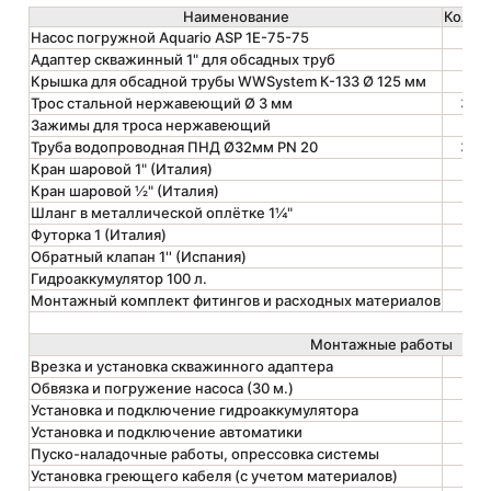
Наименование
Кол-в
Насос погружной Aquario ASP 1E-75-75
1
Адаптер скважин­ный 1" для обсад­ных труб
1
Крышка для обсад­ной трубы WWSystem К-133 Ø 125 мм
1
Трос стальной нержавеющий Ø 3 мм
30
Зажимы для троса нержаве­ющий
4
Труба водопроводная ПНД Ø32мм PN 20
30
Кран шаровой 1" (Италия)
2
Кран шаровой ½" (Италия)
3
Шланг в металли­ческой оплётке 1¼"
1
Футорка 1 (Италия)
1
Обратный клапан 1'' (Испания)
1
Гидроаккумулятор 100 л.
1
Монтаж­ный комплект фитингов и расхо­дных матери­алов
1
Монтажные работы
Врезка и установка скважинного адаптера
1
Обвязка и погружение насоса (30 м.)
1
Установка и подключение гидроаккумулятора
1
Установка и подключение автоматики
1
Пуско-­наладоч­ные работы, опрессовка системы
1
Установка греющего кабеля (с учетом материалов)
1