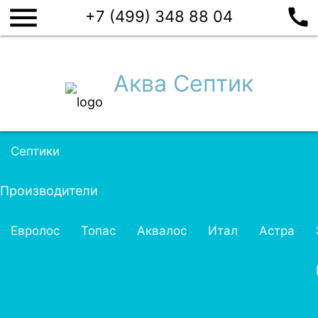
menu
call
+7 (499) 348 88 04
Аква Септик
Септики
Производители
Евролос
Топас
Аквалос
Итал
Астра