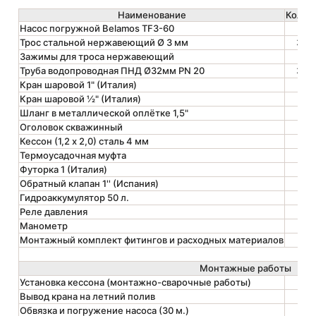
Наименование
Кол-в
Насос погружной Belamos TF3-60
1
Трос стальной нержавеющий Ø 3 мм
30
Зажимы для троса нержаве­ющий
4
Труба водопроводная ПНД Ø32мм PN 20
30
Кран шаровой 1" (Италия)
2
Кран шаровой ½" (Италия)
3
Шланг в металли­ческой оплётке 1,5"
1
Оголовок скважинный
1
Кессон (1,2 х 2,0) сталь 4 мм
1
Термоусадочная муфта
1
Футорка 1 (Италия)
1
Обратный клапан 1'' (Испания)
1
Гидроаккумулятор 50 л.
1
Реле давления
1
Манометр
1
Монтаж­ный комплект фитингов и расхо­дных матери­алов
1
Монтажные работы
Установка кессона (монтажно-сварочные работы)
1
Вывод крана на летний полив
1
Обвязка и погружение насоса (30 м.)
1