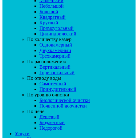
Маленький
Небольшой
Большой
Квадратный
Круглый
Прямоугольный
Цилиндрический
По количеству камер
Однокамерный
Двухкамерный
Трехкамерный
По расположению
Вертикальный
Горизонтальный
По отводу воды
Самотечный
Принудительный
По уровню очистки
Биологической очистки
Почвенной доочистки
По цене
Дешевый
Бюджетный
Недорогой
Услуги