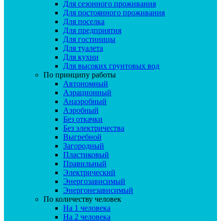
Для сезонного проживания
Для постоянного проживания
Для поселка
Для предприятия
Для гостиницы
Для туалета
Для кухни
Для высоких грунтовых вод
По принципу работы
Автономный
Аэрационный
Анаэробный
Аэробный
Без откачки
Без электричества
Выгребной
Загородный
Пластиковый
Правильный
Электрический
Энергозависимый
Энергонезависимый
По количеству человек
На 1 человека
На 2 человека