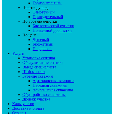
Горизонтальный
По отводу воды
Самотечный
Принудительный
По уровню очистки
Биологической очистки
Почвенной доочистки
По цене
Дешевый
Бюджетный
Недорогой
Услуги
Установка септика
Обслуживание септика
Выезд специалиста
Шеф-монтаж
Бурение скважин
Артезианская скважина
Песчаная скважина
Абиссинская скважина
Обустройство скважины
Дренаж участка
Калькулятор
Доставка и оплата
Отзывы