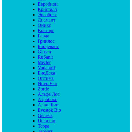
Евробион
Кристалл
Эргобокс
Диамант
Оникс
Волгарь
Гарда
Гринлос
Биодевайс
Glosen
RuSanit
Mezler
Vodanoff
БиоДека
Оптима
Novo Eko
Zorde
Альфа Лос
Аэробокс
Альта Био
Evostok Bio
Genesis
Пеликан
Терра
Термит