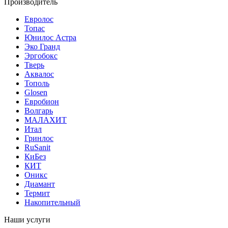
Производитель
Евролос
Топас
Юнилос Астра
Эко Гранд
Эргобокс
Тверь
Аквалос
Тополь
Glosen
Евробион
Волгарь
МАЛАХИТ
Итал
Гринлос
RuSanit
КиБез
КИТ
Оникс
Диамант
Термит
Накопительный
Наши услуги