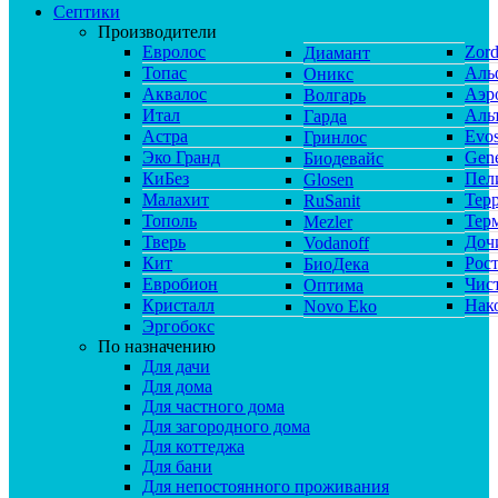
Септики
Производители
Евролос
Zor
Диамант
Топас
Аль
Оникс
Аквалос
Аэр
Волгарь
Итал
Аль
Гарда
Астра
Evos
Гринлос
Эко Гранд
Gene
Биодевайс
КиБез
Пел
Glosen
Малахит
Тер
RuSanit
Тополь
Тер
Mezler
Тверь
Доч
Vodanoff
Кит
Рос
БиоДека
Евробион
Чис
Оптима
Кристалл
Нак
Novo Eko
Эргобокс
По назначению
Для дачи
Для дома
Для частного дома
Для загородного дома
Для коттеджа
Для бани
Для непостоянного проживания