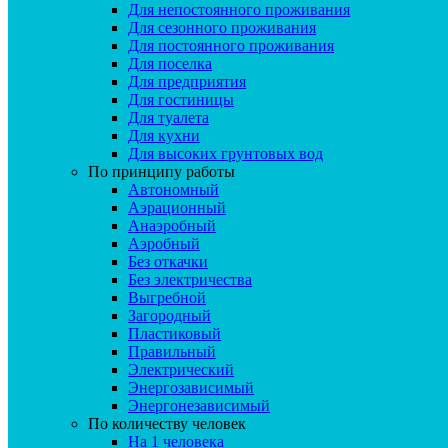
Для непостоянного проживания
Для сезонного проживания
Для постоянного проживания
Для поселка
Для предприятия
Для гостиницы
Для туалета
Для кухни
Для высоких грунтовых вод
По принципу работы
Автономный
Аэрационный
Анаэробный
Аэробный
Без откачки
Без электричества
Выгребной
Загородный
Пластиковый
Правильный
Электрический
Энергозависимый
Энергонезависимый
По количеству человек
На 1 человека