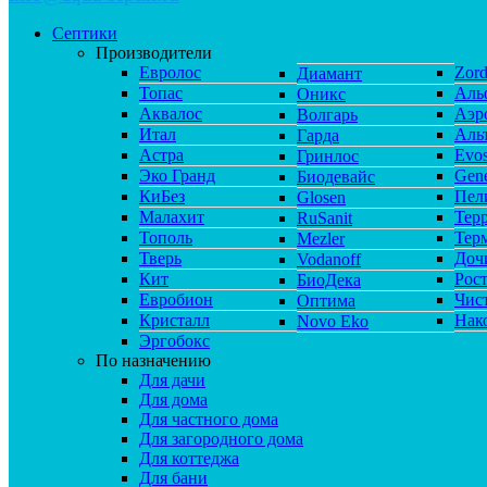
Септики
Производители
Евролос
Zor
Диамант
Топас
Аль
Оникс
Аквалос
Аэр
Волгарь
Итал
Аль
Гарда
Астра
Evos
Гринлос
Эко Гранд
Gene
Биодевайс
КиБез
Пел
Glosen
Малахит
Тер
RuSanit
Тополь
Тер
Mezler
Тверь
Доч
Vodanoff
Кит
Рос
БиоДека
Евробион
Чис
Оптима
Кристалл
Нак
Novo Eko
Эргобокс
По назначению
Для дачи
Для дома
Для частного дома
Для загородного дома
Для коттеджа
Для бани