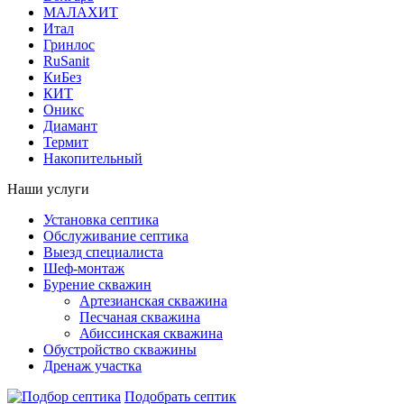
МАЛАХИТ
Итал
Гринлос
RuSanit
КиБез
КИТ
Оникс
Диамант
Термит
Накопительный
Наши услуги
Установка септика
Обслуживание септика
Выезд специалиста
Шеф-монтаж
Бурение скважин
Артезианская скважина
Песчаная скважина
Абиссинская скважина
Обустройство скважины
Дренаж участка
Подобрать септик