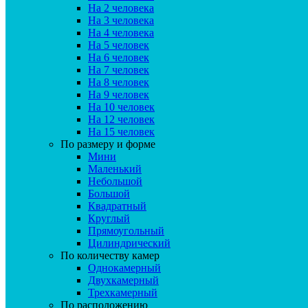
На 2 человека
На 3 человека
На 4 человека
На 5 человек
На 6 человек
На 7 человек
На 8 человек
На 9 человек
На 10 человек
На 12 человек
На 15 человек
По размеру и форме
Мини
Маленький
Небольшой
Большой
Квадратный
Круглый
Прямоугольный
Цилиндрический
По количеству камер
Однокамерный
Двухкамерный
Трехкамерный
По расположению