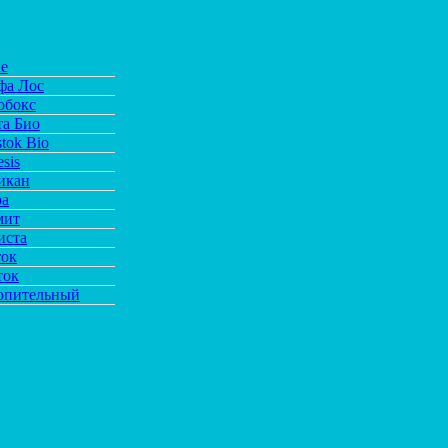
de
фа Лос
обокс
та Био
tok Bio
sis
икан
ра
мит
иста
ток
ток
опительный