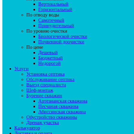
Вертикальный
Горизонтальный
По отводу воды
Самотечный
Принудительный
По уровню очистки
Биологической очистки
Почвенной доочистки
По цене
Дешевый
Бюджетный
Недорогой
Услуги
Установка септика
Обслуживание септика
Выезд специалиста
Шеф-монтаж
Бурение скважин
Артезианская скважина
Песчаная скважина
Абиссинская скважина
Обустройство скважины
Дренаж участка
Калькулятор
Доставка и оплата