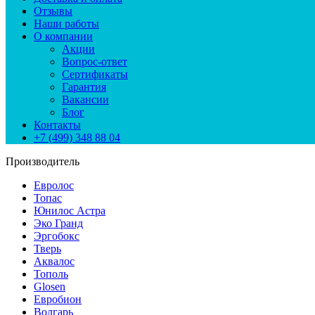
Отзывы
Наши работы
О компании
Акции
Вопрос-ответ
Сертификаты
Гарантия
Вакансии
Блог
Контакты
+7 (499) 348 88 04
Производитель
Евролос
Топас
Юнилос Астра
Эко Гранд
Эргобокс
Тверь
Аквалос
Тополь
Glosen
Евробион
Волгарь