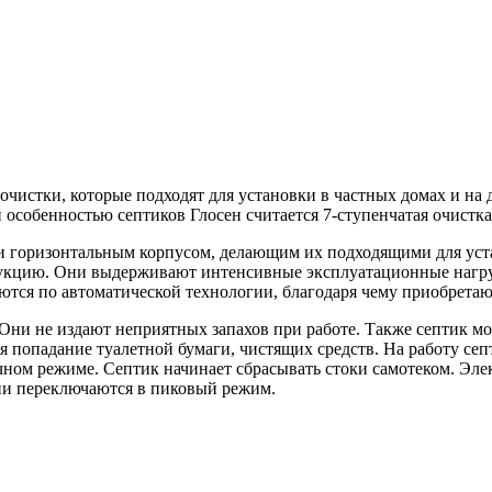
тки, которые подходят для установки в частных домах и на да
особенностью септиков Глосен считается 7-ступенчатая очистка
изонтальным корпусом, делающим их подходящими для устано
кцию. Они выдерживают интенсивные эксплуатационные нагрузк
тся по автоматической технологии, благодаря чему приобрета
 не издают неприятных запахов при работе. Также септик мож
я попадание туалетной бумаги, чистящих средств. На работу се
чном режиме. Септик начинает сбрасывать стоки самотеком. Эле
ии переключаются в пиковый режим.