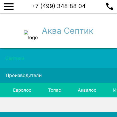
menu
call
+7 (499) 348 88 04
Аква Септик
Септики
Производители
Евролос
Топас
Аквалос
И