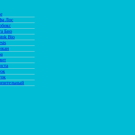
de
фа Лос
обокс
та Био
tok Bio
sis
икан
ра
мит
иста
ток
ток
опительный