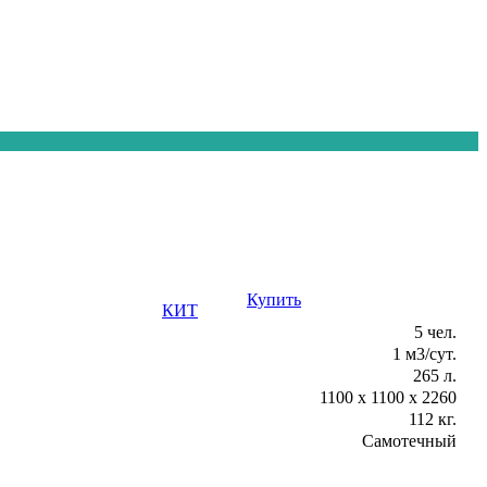
Купить
Консультация
КИТ
5 чел.
1 м3/сут.
265 л.
1100 х 1100 х 2260
112 кг.
Самотечный