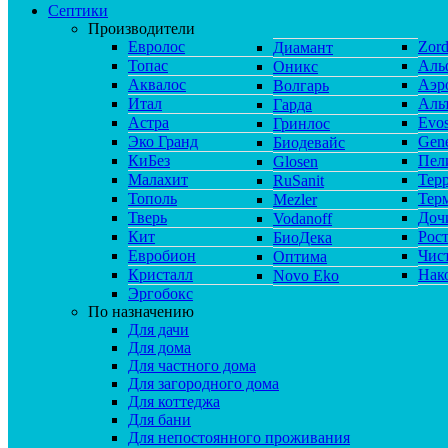
Септики
Производители
Евролос
Zor
Диамант
Топас
Аль
Оникс
Аквалос
Аэр
Волгарь
Итал
Аль
Гарда
Астра
Evos
Гринлос
Эко Гранд
Gene
Биодевайс
КиБез
Пел
Glosen
Малахит
Тер
RuSanit
Тополь
Тер
Mezler
Тверь
Доч
Vodanoff
Кит
Рос
БиоДека
Евробион
Чис
Оптима
Кристалл
Нак
Novo Eko
Эргобокс
По назначению
Для дачи
Для дома
Для частного дома
Для загородного дома
Для коттеджа
Для бани
Для непостоянного проживания