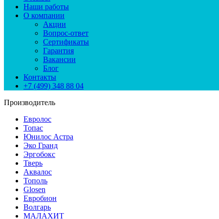
Наши работы
О компании
Акции
Вопрос-ответ
Сертификаты
Гарантия
Вакансии
Блог
Контакты
+7 (499) 348 88 04
Производитель
Евролос
Топас
Юнилос Астра
Эко Гранд
Эргобокс
Тверь
Аквалос
Тополь
Glosen
Евробион
Волгарь
МАЛАХИТ