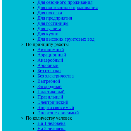
Для сезонного проживания
Для постоянного проживания
Для поселка
Для предприятия
Для гостиницы
Для туалета
Для кухни
Для высоких грунтовых вод
По принципу работы
Автономный
Аэрационный
Анаэробный
Аэробный
Без откачки
Без электричества
Выгребной
Загородный
Пластиковый
Правильный
Электрический
Энергозависимый
Энергонезависимый
По количеству человек
На 1 человека
На 2 человека