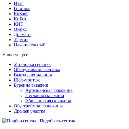
Итал
Гринлос
RuSanit
КиБез
КИТ
Оникс
Диамант
Термит
Накопительный
Наши услуги
Установка септика
Обслуживание септика
Выезд специалиста
Шеф-монтаж
Бурение скважин
Артезианская скважина
Песчаная скважина
Абиссинская скважина
Обустройство скважины
Дренаж участка
Подобрать септик