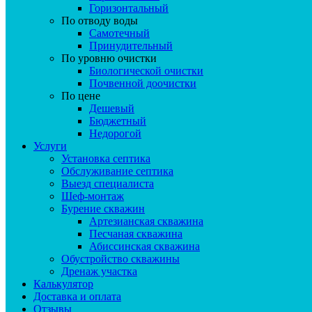
Горизонтальный
По отводу воды
Самотечный
Принудительный
По уровню очистки
Биологической очистки
Почвенной доочистки
По цене
Дешевый
Бюджетный
Недорогой
Услуги
Установка септика
Обслуживание септика
Выезд специалиста
Шеф-монтаж
Бурение скважин
Артезианская скважина
Песчаная скважина
Абиссинская скважина
Обустройство скважины
Дренаж участка
Калькулятор
Доставка и оплата
Отзывы