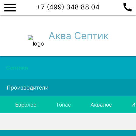
menu
call
+7 (499) 348 88 04
Аква Септик
Септики
Производители
Евролос
Топас
Аквалос
И