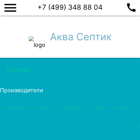
menu
call
+7 (499) 348 88 04
Аква Септик
Септики
Производители
Евролос
Топас
Аквалос
Итал
Астра