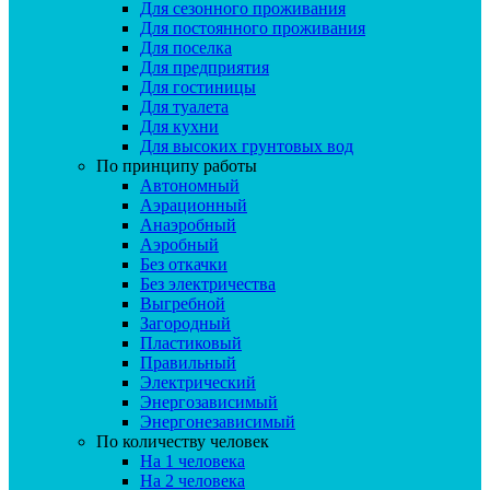
Для сезонного проживания
Для постоянного проживания
Для поселка
Для предприятия
Для гостиницы
Для туалета
Для кухни
Для высоких грунтовых вод
По принципу работы
Автономный
Аэрационный
Анаэробный
Аэробный
Без откачки
Без электричества
Выгребной
Загородный
Пластиковый
Правильный
Электрический
Энергозависимый
Энергонезависимый
По количеству человек
На 1 человека
На 2 человека