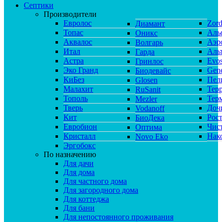
Септики
Производители
Евролос
Zor
Диамант
Топас
Аль
Оникс
Аквалос
Аэр
Волгарь
Итал
Аль
Гарда
Астра
Evos
Гринлос
Эко Гранд
Gene
Биодевайс
КиБез
Пел
Glosen
Малахит
Тер
RuSanit
Тополь
Тер
Mezler
Тверь
Доч
Vodanoff
Кит
Рос
БиоДека
Евробион
Чис
Оптима
Кристалл
Нак
Novo Eko
Эргобокс
По назначению
Для дачи
Для дома
Для частного дома
Для загородного дома
Для коттеджа
Для бани
Для непостоянного проживания