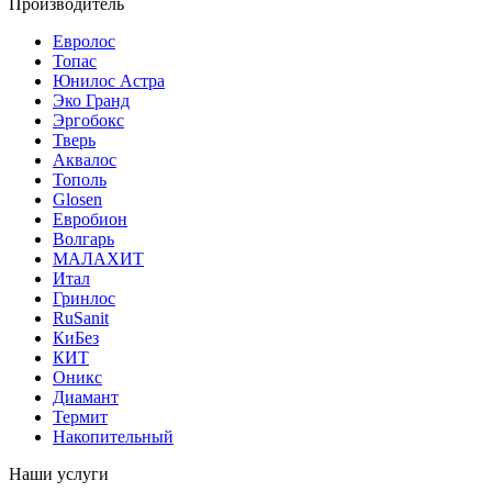
Производитель
Евролос
Топас
Юнилос Астра
Эко Гранд
Эргобокс
Тверь
Аквалос
Тополь
Glosen
Евробион
Волгарь
МАЛАХИТ
Итал
Гринлос
RuSanit
КиБез
КИТ
Оникс
Диамант
Термит
Накопительный
Наши услуги