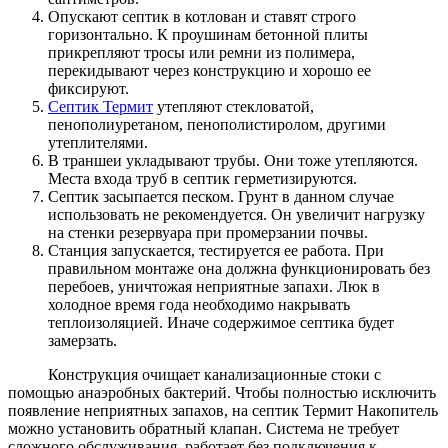
Опускают септик в котлован и ставят строго
горизонтально. К проушинам бетонной плиты
прикрепляют тросы или ремни из полимера,
перекидывают через конструкцию и хорошо ее
фиксируют.
Септик Термит
утепляют стекловатой,
пенополиуретаном, пенополистиролом, другими
утеплителями.
В траншеи укладывают трубы. Они тоже утепляются.
Места входа труб в септик герметизируются.
Септик засыпается песком. Грунт в данном случае
использовать не рекомендуется. Он увеличит нагрузку
на стенки резервуара при промерзании почвы.
Станция запускается, тестируется ее работа. При
правильном монтаже она должна функционировать без
перебоев, уничтожая неприятные запахи. Люк в
холодное время года необходимо накрывать
теплоизоляцией. Иначе содержимое септика будет
замерзать.
Конструкция очищает канализационные стоки с
помощью анаэробных бактерий. Чтобы полностью исключить
появление неприятных запахов, на септик Термит Накопитель
можно установить обратный клапан. Система не требует
сложного обслуживания, работает без подключения к