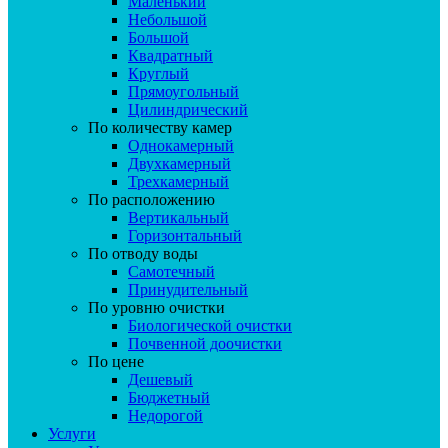
Маленький
Небольшой
Большой
Квадратный
Круглый
Прямоугольный
Цилиндрический
По количеству камер
Однокамерный
Двухкамерный
Трехкамерный
По расположению
Вертикальный
Горизонтальный
По отводу воды
Самотечный
Принудительный
По уровню очистки
Биологической очистки
Почвенной доочистки
По цене
Дешевый
Бюджетный
Недорогой
Услуги