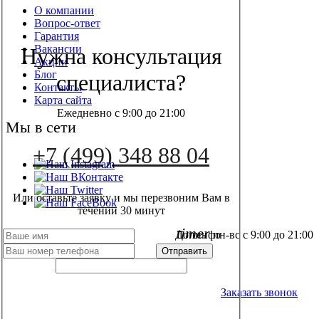
О компании
Вопрос-ответ
Гарантия
Вакансии
Нужна консультация
Акции
Блог
специалиста?
Контакты
Карта сайта
Ежедневно с 9:00 до 21:00
Мы в сети
+7 (499) 348 88 04
Или оставьте заявку и мы перезвоним Вам в
течении 30 минут
timer
пн-вс с 9:00 до 21:00
Допинфо
+7 (499) 348 88 04
Заказать звонок