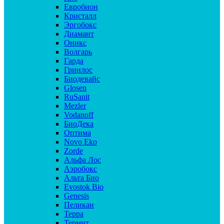
Евробион
Кристалл
Эргобокс
Диамант
Оникс
Волгарь
Гарда
Гринлос
Биодевайс
Glosen
RuSanit
Mezler
Vodanoff
БиоДека
Оптима
Novo Eko
Zorde
Альфа Лос
Аэробокс
Альта Био
Evostok Bio
Genesis
Пеликан
Терра
Термит