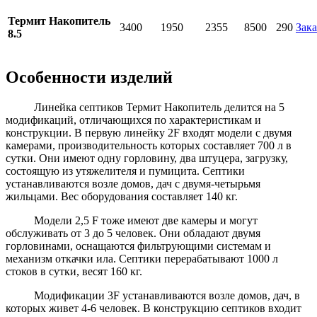
Термит Накопитель
3400
1950
2355
8500
290
Зака
8.5
Особенности изделий
Линейка септиков Термит Накопитель делится на 5
модификаций, отличающихся по характеристикам и
конструкции. В первую линейку 2F входят модели с двумя
камерами, производительность которых составляет 700 л в
сутки. Они имеют одну горловину, два штуцера, загрузку,
состоящую из утяжелителя и пумицита. Септики
устанавливаются возле домов, дач с двумя-четырьмя
жильцами. Вес оборудования составляет 140 кг.
Модели 2,5 F тоже имеют две камеры и могут
обслуживать от 3 до 5 человек. Они обладают двумя
горловинами, оснащаются фильтрующими системам и
механизм откачки ила. Септики перерабатывают 1000 л
стоков в сутки, весят 160 кг.
Модификации 3F устанавливаются возле домов, дач, в
которых живет 4-6 человек. В конструкцию септиков входит