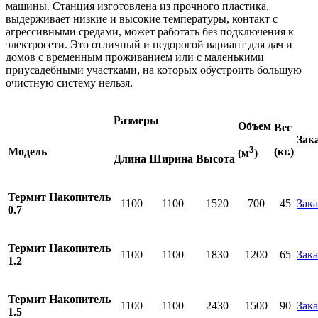
машины. Станция изготовлена из прочного пластика,
выдерживает низкие и высокие температуры, контакт с
агрессивными средами, может работать без подключения к
электросети. Это отличный и недорогой вариант для дач и
домов с временным проживанием или с маленькими
приусадебными участками, на которых обустроить большую
очистную систему нельзя.
Размеры
Объем
Вес
Зак
3
Модель
(кг.)
(м
)
Длина
Ширина
Высота
Термит Накопитель
1100
1100
1520
700
45
Зака
0.7
Термит Накопитель
1100
1100
1830
1200
65
Зака
1.2
Термит Накопитель
1100
1100
2430
1500
90
Зака
1.5