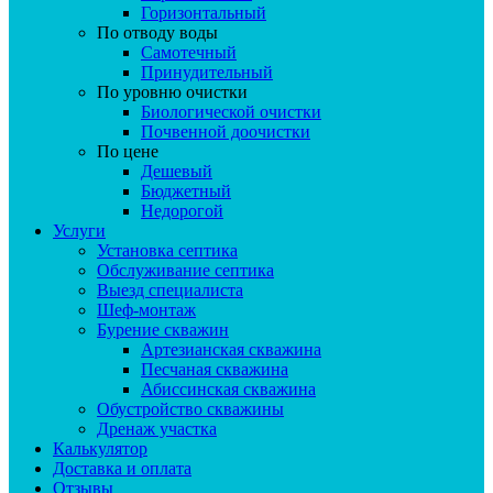
Горизонтальный
По отводу воды
Самотечный
Принудительный
По уровню очистки
Биологической очистки
Почвенной доочистки
По цене
Дешевый
Бюджетный
Недорогой
Услуги
Установка септика
Обслуживание септика
Выезд специалиста
Шеф-монтаж
Бурение скважин
Артезианская скважина
Песчаная скважина
Абиссинская скважина
Обустройство скважины
Дренаж участка
Калькулятор
Доставка и оплата
Отзывы