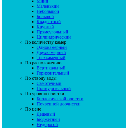
Мини
Маленький
Небольшой
Большой
Квадратный
Круглый
Прямоугольный
Цилиндрический
По количеству камер
Однокамерный
Двухкамерный
Трехкамерный
По расположению
Вертикальный
Горизонтальный
По отводу воды
Самотечный
Принудительный
По уровню очистки
Биологической очистки
Почвенной доочистки
По цене
Дешевый
Бюджетный
Недорогой