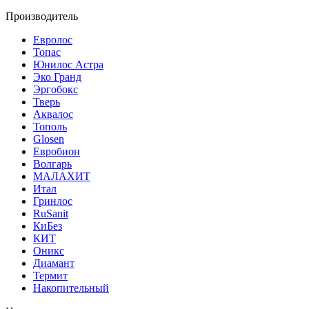
Производитель
Евролос
Топас
Юнилос Астра
Эко Гранд
Эргобокс
Тверь
Аквалос
Тополь
Glosen
Евробион
Волгарь
МАЛАХИТ
Итал
Гринлос
RuSanit
КиБез
КИТ
Оникс
Диамант
Термит
Накопительный