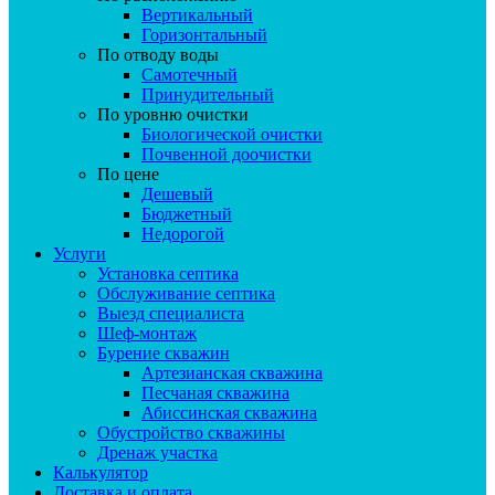
Вертикальный
Горизонтальный
По отводу воды
Самотечный
Принудительный
По уровню очистки
Биологической очистки
Почвенной доочистки
По цене
Дешевый
Бюджетный
Недорогой
Услуги
Установка септика
Обслуживание септика
Выезд специалиста
Шеф-монтаж
Бурение скважин
Артезианская скважина
Песчаная скважина
Абиссинская скважина
Обустройство скважины
Дренаж участка
Калькулятор
Доставка и оплата