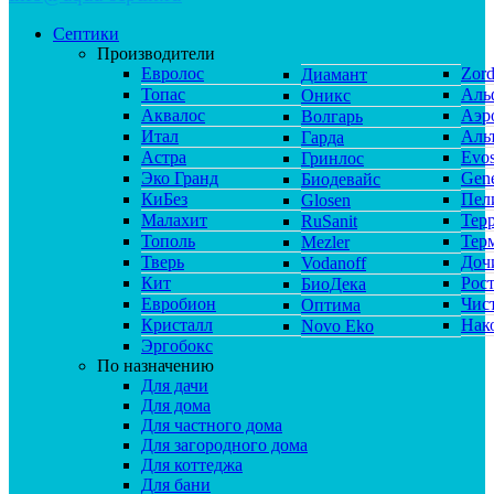
Септики
Производители
Евролос
Zor
Диамант
Топас
Аль
Оникс
Аквалос
Аэр
Волгарь
Итал
Аль
Гарда
Астра
Evos
Гринлос
Эко Гранд
Gene
Биодевайс
КиБез
Пел
Glosen
Малахит
Тер
RuSanit
Тополь
Тер
Mezler
Тверь
Доч
Vodanoff
Кит
Рос
БиоДека
Евробион
Чис
Оптима
Кристалл
Нак
Novo Eko
Эргобокс
По назначению
Для дачи
Для дома
Для частного дома
Для загородного дома
Для коттеджа
Для бани