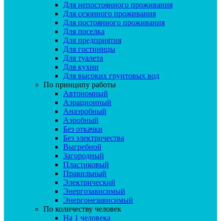
Для непостоянного проживания
Для сезонного проживания
Для постоянного проживания
Для поселка
Для предприятия
Для гостиницы
Для туалета
Для кухни
Для высоких грунтовых вод
По принципу работы
Автономный
Аэрационный
Анаэробный
Аэробный
Без откачки
Без электричества
Выгребной
Загородный
Пластиковый
Правильный
Электрический
Энергозависимый
Энергонезависимый
По количеству человек
На 1 человека