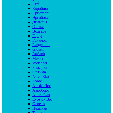
Кит
Евробион
Кристалл
Эргобокс
Диамант
Оникс
Волгарь
Гарда
Гринлос
Биодевайс
Glosen
RuSanit
Mezler
Vodanoff
БиоДека
Оптима
Novo Eko
Zorde
Альфа Лос
Аэробокс
Альта Био
Evostok Bio
Genesis
Пеликан
Терра