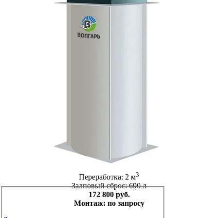
3
Переработка: 2 м
Залповый сброс: 690 л
172 800 руб.
Монтаж: по запросу