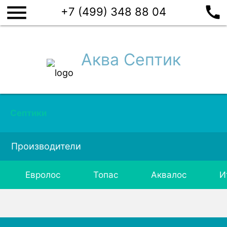
menu
call
+7 (499) 348 88 04
Аква Септик
Септики
Производители
Евролос
Топас
Аквалос
И