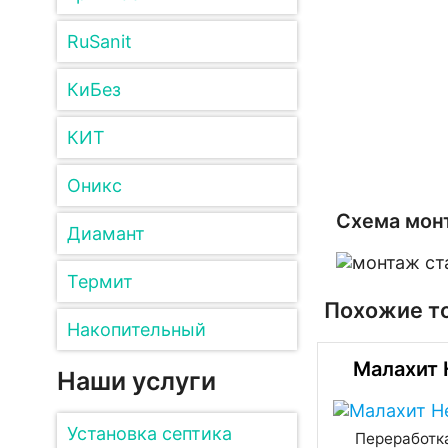
RuSanit
КиБез
КИТ
Оникс
Схема мон
Диамант
Термит
Похожие т
Накопительный
Малахит 
Наши услуги
Установка септика
Переработка