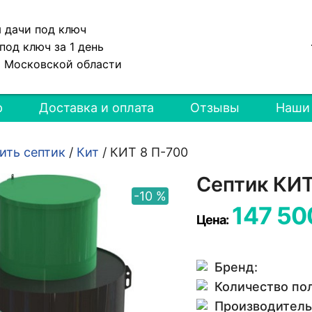
я дачи под ключ
под ключ за 1 день
и Московской области
р
Доставка и оплата
Отзывы
Наши
ить септик
/
Кит
/
КИТ 8 П-700
Септик КИТ
-10 %
147 50
Цена:
Бренд:
Количество по
Производитель