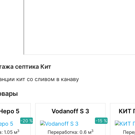
тажа септика Кит
овары
Неро 5
Vodanoff S 3
КИТ 
-20 %
-15 %
3
3
: 1.05 м
Переработка: 0.6 м
Перер