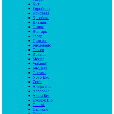
Кит
Евробион
Кристалл
Эргобокс
Диамант
Оникс
Волгарь
Гарда
Гринлос
Биодевайс
Glosen
RuSanit
Mezler
Vodanoff
БиоДека
Оптима
Novo Eko
Zorde
Альфа Лос
Аэробокс
Альта Био
Evostok Bio
Genesis
Пеликан
Терра