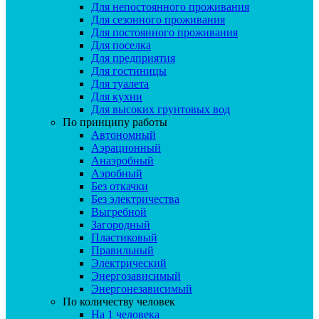
Для непостоянного проживания
Для сезонного проживания
Для постоянного проживания
Для поселка
Для предприятия
Для гостиницы
Для туалета
Для кухни
Для высоких грунтовых вод
По принципу работы
Автономный
Аэрационный
Анаэробный
Аэробный
Без откачки
Без электричества
Выгребной
Загородный
Пластиковый
Правильный
Электрический
Энергозависимый
Энергонезависимый
По количеству человек
На 1 человека