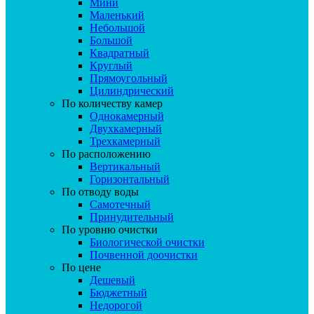
Мини
Маленький
Небольшой
Большой
Квадратный
Круглый
Прямоугольный
Цилиндрический
По количеству камер
Однокамерный
Двухкамерный
Трехкамерный
По расположению
Вертикальный
Горизонтальный
По отводу воды
Самотечный
Принудительный
По уровню очистки
Биологической очистки
Почвенной доочистки
По цене
Дешевый
Бюджетный
Недорогой