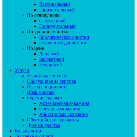
Вертикальный
Горизонтальный
По отводу воды
Самотечный
Принудительный
По уровню очистки
Биологической очистки
Почвенной доочистки
По цене
Дешевый
Бюджетный
Недорогой
Услуги
Установка септика
Обслуживание септика
Выезд специалиста
Шеф-монтаж
Бурение скважин
Артезианская скважина
Песчаная скважина
Абиссинская скважина
Обустройство скважины
Дренаж участка
Калькулятор
Доставка и оплата