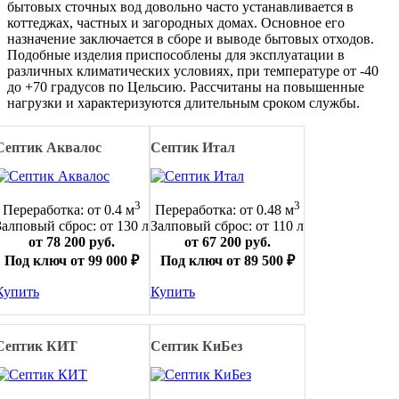
бытовых сточных вод довольно часто устанавливается в
коттеджах, частных и загородных домах. Основное его
назначение заключается в сборе и выводе бытовых отходов.
Подобные изделия приспособлены для эксплуатации в
различных климатических условиях, при температуре от -40
до +70 градусов по Цельсию. Рассчитаны на повышенные
нагрузки и характеризуются длительным сроком службы.
Септик Аквалос
Септик Итал
3
3
Переработка: от 0.4 м
Переработка: от 0.48 м
Залповый сброс: от 130 л
Залповый сброс: от 110 л
от 78 200 руб.
от 67 200 руб.
Под ключ от 99 000 ₽
Под ключ от 89 500 ₽
Купить
Купить
Септик КИТ
Септик КиБез