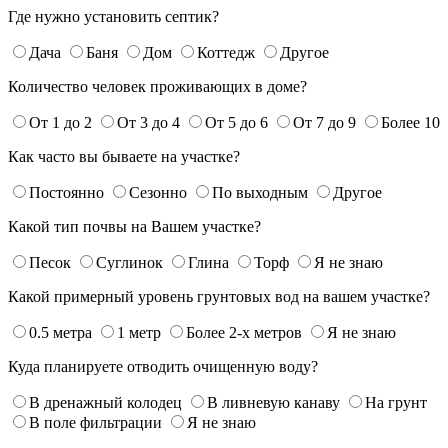
Где нужно установить септик?
Дача
Баня
Дом
Коттедж
Другое
Количество человек проживающих в доме?
От 1 до 2
От 3 до 4
От 5 до 6
От 7 до 9
Более 10
Как часто вы бываете на участке?
Постоянно
Сезонно
По выходным
Другое
Какой тип почвы на Вашем участке?
Песок
Суглинок
Глина
Торф
Я не знаю
Какой примерный уровень грунтовых вод на вашем участке?
0.5 метра
1 метр
Более 2-х метров
Я не знаю
Куда планируете отводить очищенную воду?
В дренажный колодец
В ливневую канаву
На грунт
В поле фильтрации
Я не знаю