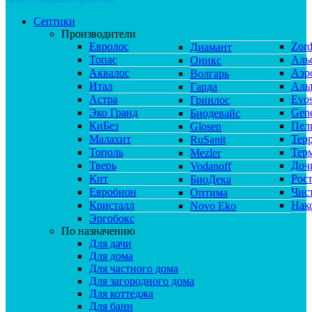
Септики
Производители
Евролос
Zor
Диамант
Топас
Аль
Оникс
Аквалос
Аэр
Волгарь
Итал
Аль
Гарда
Астра
Evos
Гринлос
Эко Гранд
Gene
Биодевайс
КиБез
Пел
Glosen
Малахит
Тер
RuSanit
Тополь
Тер
Mezler
Тверь
Доч
Vodanoff
Кит
Рос
БиоДека
Евробион
Чис
Оптима
Кристалл
Нак
Novo Eko
Эргобокс
По назначению
Для дачи
Для дома
Для частного дома
Для загородного дома
Для коттеджа
Для бани