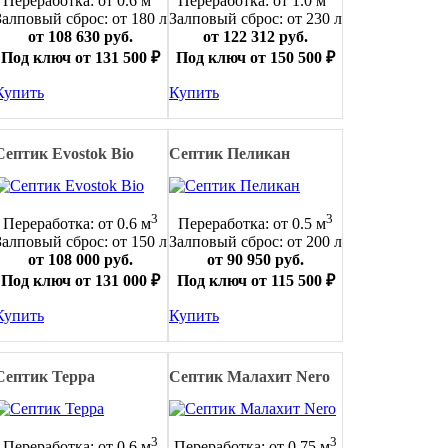
Переработка: от 0.6 м
Переработка: от 1.0 м
Залповый сброс: от 180 л
Залповый сброс: от 230 л
от 108 630 руб.
от 122 312 руб.
Под ключ от 131 500 ₽
Под ключ от 150 500 ₽
Купить
Купить
Септик Evostok Bio
Септик Пеликан
3
3
Переработка: от 0.6 м
Переработка: от 0.5 м
Залповый сброс: от 150 л
Залповый сброс: от 200 л
от 108 000 руб.
от 90 950 руб.
Под ключ от 131 000 ₽
Под ключ от 115 500 ₽
Купить
Купить
Септик Терра
Септик Малахит Nero
3
3
Переработка: от 0.6 м
Переработка: от 0.75 м