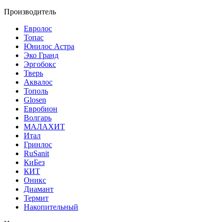
Производитель
Евролос
Топас
Юнилос Астра
Эко Гранд
Эргобокс
Тверь
Аквалос
Тополь
Glosen
Евробион
Волгарь
МАЛАХИТ
Итал
Гринлос
RuSanit
КиБез
КИТ
Оникс
Диамант
Термит
Накопительный