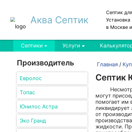
Септик дл
Аква Септик
Установка 
в Москве 
Септики
Услуги
Калькулято
Производитель
Главная
/
Куп
Септик 
Евролос
Несмотря на 
Топас
могут присое
помогает им 
Юнилос Астра
ликвидирует 
от производи
производства
Эко Гранд
жидкости. Пр