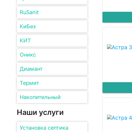
RuSanit
КиБез
КИТ
Оникс
Диамант
Термит
Накопительный
Наши услуги
Установка септика