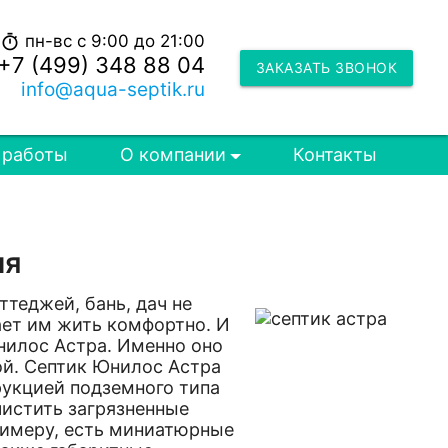
пн-вс с 9:00 до 21:00
timer
+7 (499) 348 88 04
ЗАКАЗАТЬ ЗВОНОК
info@aqua-septik.ru
 работы
О компании
Контакты
ля
теджей, бань, дач не
ает им жить комфортно. И
нилос Астра. Именно оно
ой. Септик Юнилос Астра
рукцией подземного типа
чистить загрязненные
римеру, есть миниатюрные