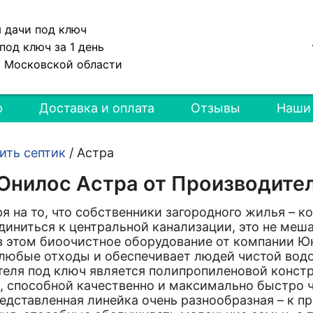
я дачи под ключ
под ключ за 1 день
и Московской области
р
Доставка и оплата
Отзывы
Наши
ить септик
/
Астра
Юнилос Астра от Производите
то, что собственники загородного жилья – кот
диниться к центральной канализации, это не меш
в этом биоочистное оборудование от компании Ю
любые отходы и обеспечивает людей чистой вод
теля под ключ является полипропиленовой конст
, способной качественно и максимально быстро 
едставленная линейка очень разнообразная – к п