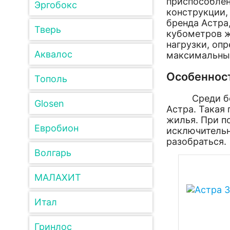
приспособлен
Эргобокс
конструкции,
бренда Астра,
Тверь
кубометров ж
нагрузки, оп
Аквалос
максимальным
Особенност
Тополь
Среди больш
Glosen
Астра. Такая 
жилья. При п
Евробион
исключительн
разобраться.
Волгарь
МАЛАХИТ
Итал
Гринлос