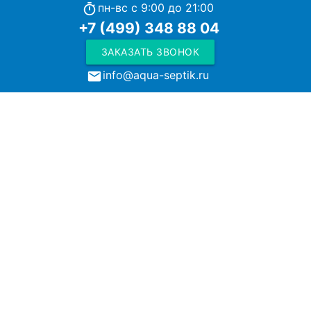
пн-вс с 9:00 до 21:00
timer
+7 (499) 348 88 04
ЗАКАЗАТЬ ЗВОНОК
info@aqua-septik.ru
local_post_office