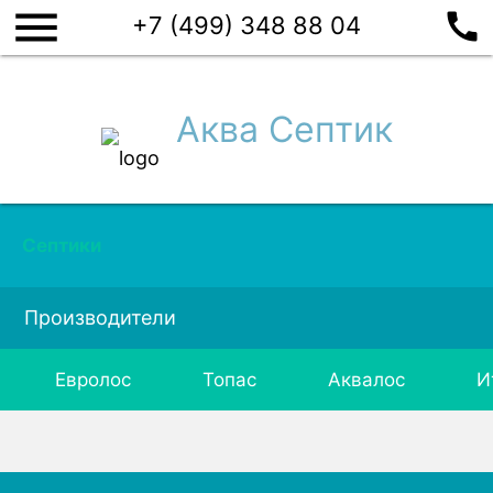
menu
call
+7 (499) 348 88 04
Аква Септик
Септики
Производители
Евролос
Топас
Аквалос
И