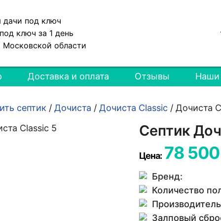
я дачи под ключ
под ключ за 1 день
и Московской области
р
Доставка и оплата
Отзывы
Наши
ить септик
/
Дочиста
/
Дочиста Classic
/
Дочиста Cl
Септик Доч
78 500
Цена:
Бренд:
Количество по
Производитель
Залповый сбро