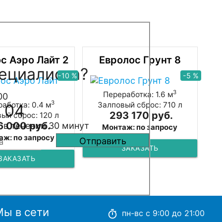
с Аэро Лайт 2
Евролос Грунт 8
ециалиста?
-10 %
-5 %
3
Переработка: 1.6 м
00
3
аботка: 0.4 м
Залповый сброс: 710 л
 04
293 170 руб.
ый сброс: 120 л
6 000 руб.
 в течении 30 минут
Монтаж: по запросу
аж: по запросу
ЗАКАЗАТЬ
ЗАКАЗАТЬ
Мы в сети
пн-вс с 9:00 до 21:00
timer