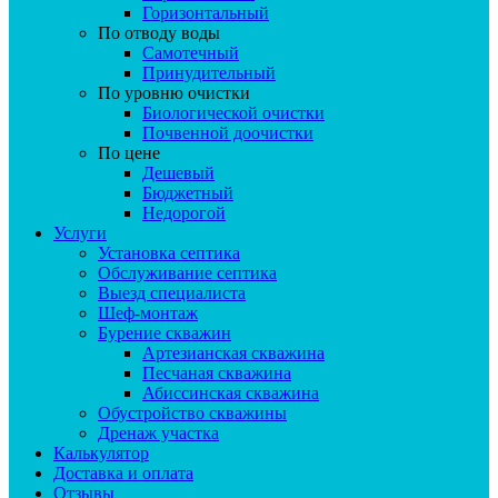
Горизонтальный
По отводу воды
Самотечный
Принудительный
По уровню очистки
Биологической очистки
Почвенной доочистки
По цене
Дешевый
Бюджетный
Недорогой
Услуги
Установка септика
Обслуживание септика
Выезд специалиста
Шеф-монтаж
Бурение скважин
Артезианская скважина
Песчаная скважина
Абиссинская скважина
Обустройство скважины
Дренаж участка
Калькулятор
Доставка и оплата
Отзывы