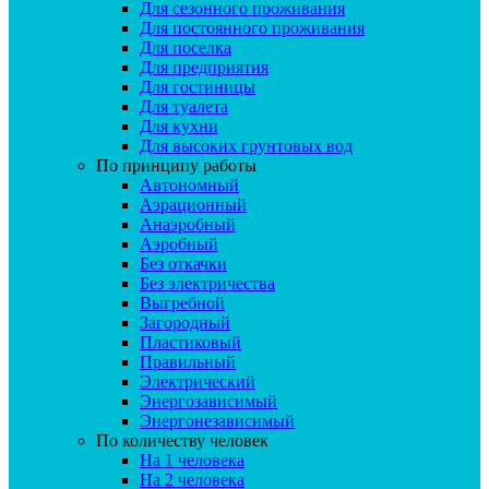
Для сезонного проживания
Для постоянного проживания
Для поселка
Для предприятия
Для гостиницы
Для туалета
Для кухни
Для высоких грунтовых вод
По принципу работы
Автономный
Аэрационный
Анаэробный
Аэробный
Без откачки
Без электричества
Выгребной
Загородный
Пластиковый
Правильный
Электрический
Энергозависимый
Энергонезависимый
По количеству человек
На 1 человека
На 2 человека