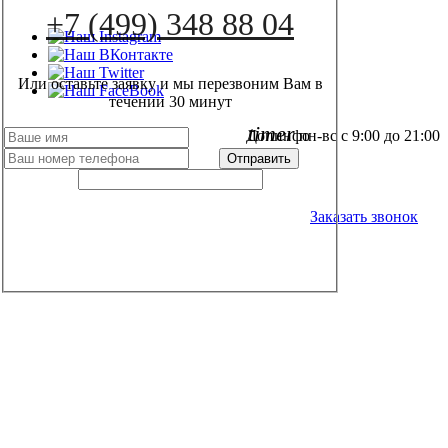
+7 (499) 348 88 04
Или оставьте заявку и мы перезвоним Вам в
течении 30 минут
timer
Допинфо
пн-вс с 9:00 до 21:00
+7 (499) 348 88 04
Заказать звонок
local_post_office
info@aqua-septik.ru