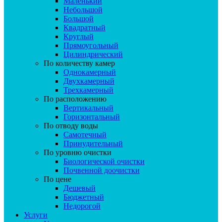
Маленький
Небольшой
Большой
Квадратный
Круглый
Прямоугольный
Цилиндрический
По количеству камер
Однокамерный
Двухкамерный
Трехкамерный
По расположению
Вертикальный
Горизонтальный
По отводу воды
Самотечный
Принудительный
По уровню очистки
Биологической очистки
Почвенной доочистки
По цене
Дешевый
Бюджетный
Недорогой
Услуги