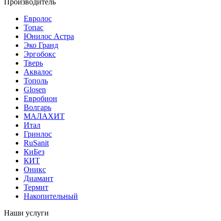
Производитель
Евролос
Топас
Юнилос Астра
Эко Гранд
Эргобокс
Тверь
Аквалос
Тополь
Glosen
Евробион
Волгарь
МАЛАХИТ
Итал
Гринлос
RuSanit
КиБез
КИТ
Оникс
Диамант
Термит
Накопительный
Наши услуги