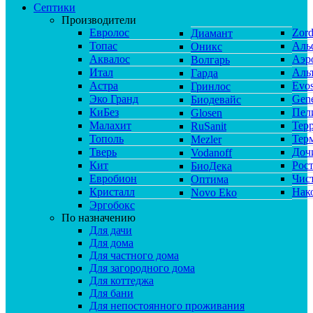
Септики
Производители
Евролос
Zor
Диамант
Топас
Аль
Оникс
Аквалос
Аэр
Волгарь
Итал
Аль
Гарда
Астра
Evos
Гринлос
Эко Гранд
Gene
Биодевайс
КиБез
Пел
Glosen
Малахит
Тер
RuSanit
Тополь
Тер
Mezler
Тверь
Доч
Vodanoff
Кит
Рос
БиоДека
Евробион
Чис
Оптима
Кристалл
Нак
Novo Eko
Эргобокс
По назначению
Для дачи
Для дома
Для частного дома
Для загородного дома
Для коттеджа
Для бани
Для непостоянного проживания