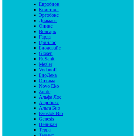
Евробион
Кристалл
Эргобокс
Диамант
Оникс
Волгарь
Гарда
Гринлос
Биодевайс
Glosen
RuSanit
Mezler
Vodanoff
БиоДека
Оптима
Novo Eko
Zorde
Альфа Лос
Аэробокс
Альта Био
Evostok Bio
Genesis
Пеликан
Терра
Термит