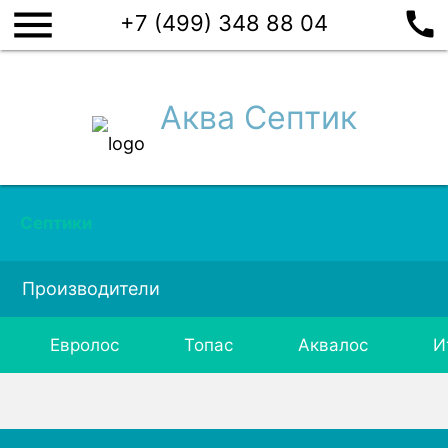
menu
call
+7 (499) 348 88 04
Аква Септик
Септики
Производители
Евролос
Топас
Аквалос
И