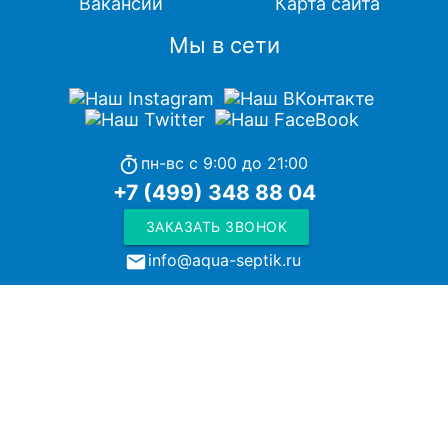
Вакансии
Карта сайта
Мы в сети
пн-вс с 9:00 до 21:00
timer
+7 (499) 348 88 04
ЗАКАЗАТЬ ЗВОНОК
info@aqua-septik.ru
local_post_office