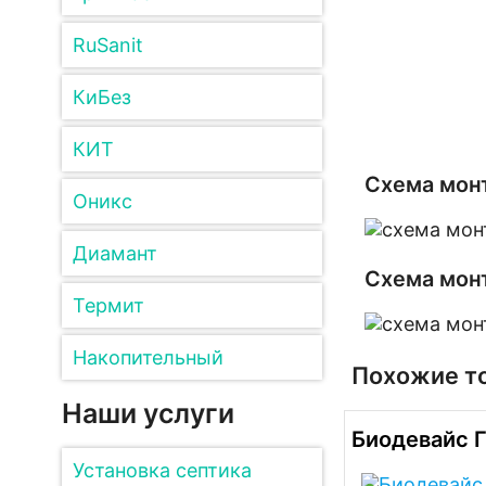
RuSanit
КиБез
КИТ
Схема монт
Оникс
Диамант
Схема монт
Термит
Накопительный
Похожие т
Наши услуги
Биодевайс 
Установка септика