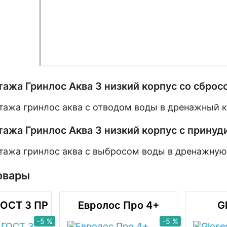
ажа Гринлос Аква 3 низкий корпус со сбро
ажа Гринлос Аква 3 низкий корпус с прину
овары
ГОСТ 3 ПР
Евролос Про 4+
G
-5 %
-5 %