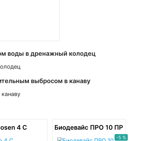
сом воды в дренажный колодец
дительным выбросом в канаву
losen 4 С
Биодевайс ПРО 10 ПР
-5 %