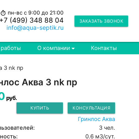
пн-вс с 9:00 до 21:00
timer
+7 (499) 348 88 04
ЗАКАЗАТЬ ЗВОНОК
info@aqua-septik.ru
 работы
О компании
Контакты
а 3 nk пр
нлос Аква 3 nk пр
0
руб.
КУПИТЬ
КОНСУЛЬТАЦИЯ
Гринлос Аква
льзователей:
3 чел.
ность:
0.6 м3/сут.