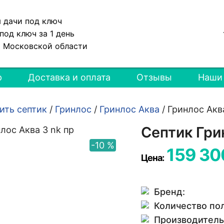
я дачи под ключ
под ключ за 1 день
и Московской области
р
Доставка и оплата
Отзывы
Наши
ить септик
/
Гринлос
/
Гринлос Аква
/
Гринлос Акв
Септик Гри
-10 %
159 30
Цена:
Бренд:
Количество по
Производитель