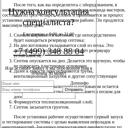
После того, как вы определитесь с оборудованием, в
Нужна консультация
назначенное время к вашему дому прибудет команда мастеров,
состоящая из трех-четырех человек и принимается за процесс
специалиста?
установки септика в Солнечногорском районе. Он продлится
максимум один день.
Ежедневно с 9:00 до 21:00
Сначала вырывается котлован, где непосредственно
будет находиться резервуар септика;
На дно котлована укладывается слой из песка. Это
+7 (499) 348 88 04
своеобразная «подушка», что придаёт резервуару
устойчивость;
Септик опускается на дно. Делается это вручную, чтобы
не повредить пластиковое основание.
Или оставьте заявку и мы перезвоним Вам в
Далее к емкости присоединяются трубы,
течении 30 минут
вентиляционный патрубок и другие сопутствующие
детали;
Допинфо
Между стенками канализации и котлованом остается
небольшое пространство. Оно заполняется песком для
дополнительной устойчивости;
Формируется теплоизоляционный слой;
Септик засыпается грунтом.
После установки рабочие осуществляют первый запуск
и тестирование системы с целью выявления неполадок и
неисправностей. Заказчику предоставляют рекомендации по