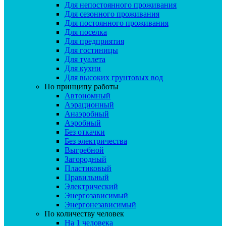
Для непостоянного проживания
Для сезонного проживания
Для постоянного проживания
Для поселка
Для предприятия
Для гостиницы
Для туалета
Для кухни
Для высоких грунтовых вод
По принципу работы
Автономный
Аэрационный
Анаэробный
Аэробный
Без откачки
Без электричества
Выгребной
Загородный
Пластиковый
Правильный
Электрический
Энергозависимый
Энергонезависимый
По количеству человек
На 1 человека