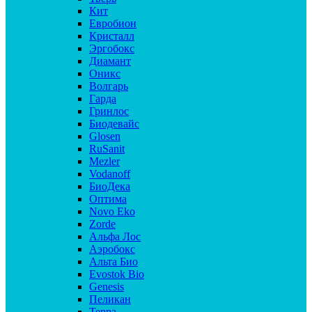
Кит
Евробион
Кристалл
Эргобокс
Диамант
Оникс
Волгарь
Гарда
Гринлос
Биодевайс
Glosen
RuSanit
Mezler
Vodanoff
БиоДека
Оптима
Novo Eko
Zorde
Альфа Лос
Аэробокс
Альта Био
Evostok Bio
Genesis
Пеликан
Терра