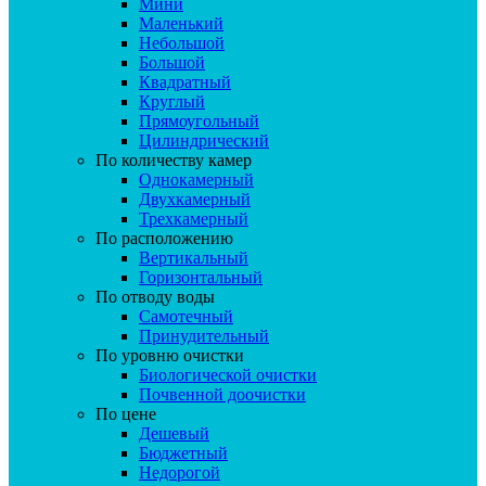
Мини
Маленький
Небольшой
Большой
Квадратный
Круглый
Прямоугольный
Цилиндрический
По количеству камер
Однокамерный
Двухкамерный
Трехкамерный
По расположению
Вертикальный
Горизонтальный
По отводу воды
Самотечный
Принудительный
По уровню очистки
Биологической очистки
Почвенной доочистки
По цене
Дешевый
Бюджетный
Недорогой