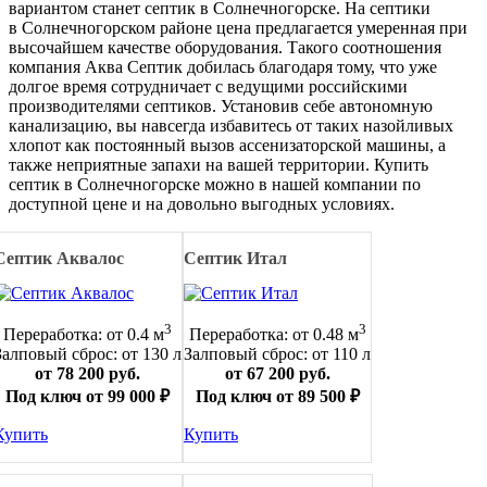
вариантом станет септик в Солнечногорске. На септики
в Солнечногорском районе цена предлагается умеренная при
высочайшем качестве оборудования. Такого соотношения
компания Аква Септик добилась благодаря тому, что уже
долгое время сотрудничает с ведущими российскими
производителями септиков. Установив себе автономную
канализацию, вы навсегда избавитесь от таких назойливых
хлопот как постоянный вызов ассенизаторской машины, а
также неприятные запахи на вашей территории. Купить
септик в Солнечногорске можно в нашей компании по
доступной цене и на довольно выгодных условиях.
Септик Аквалос
Септик Итал
3
3
Переработка: от 0.4 м
Переработка: от 0.48 м
Залповый сброс: от 130 л
Залповый сброс: от 110 л
от 78 200 руб.
от 67 200 руб.
Под ключ от 99 000 ₽
Под ключ от 89 500 ₽
Купить
Купить