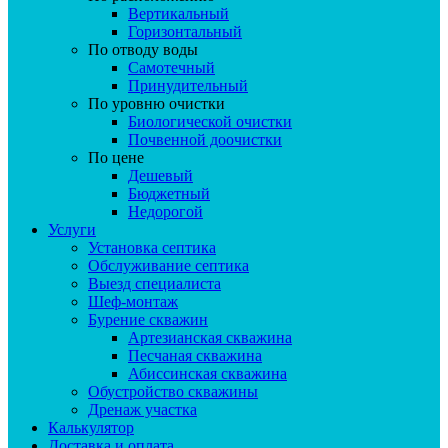
Вертикальный
Горизонтальный
По отводу воды
Самотечный
Принудительный
По уровню очистки
Биологической очистки
Почвенной доочистки
По цене
Дешевый
Бюджетный
Недорогой
Услуги
Установка септика
Обслуживание септика
Выезд специалиста
Шеф-монтаж
Бурение скважин
Артезианская скважина
Песчаная скважина
Абиссинская скважина
Обустройство скважины
Дренаж участка
Калькулятор
Доставка и оплата