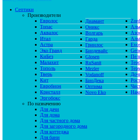
Септики
Производители
Евролос
Zor
Диамант
Топас
Аль
Оникс
Аквалос
Аэр
Волгарь
Итал
Аль
Гарда
Астра
Evos
Гринлос
Эко Гранд
Gene
Биодевайс
КиБез
Пел
Glosen
Малахит
Тер
RuSanit
Тополь
Тер
Mezler
Тверь
Доч
Vodanoff
Кит
Рос
БиоДека
Евробион
Чис
Оптима
Кристалл
Нак
Novo Eko
Эргобокс
По назначению
Для дачи
Для дома
Для частного дома
Для загородного дома
Для коттеджа
Для бани