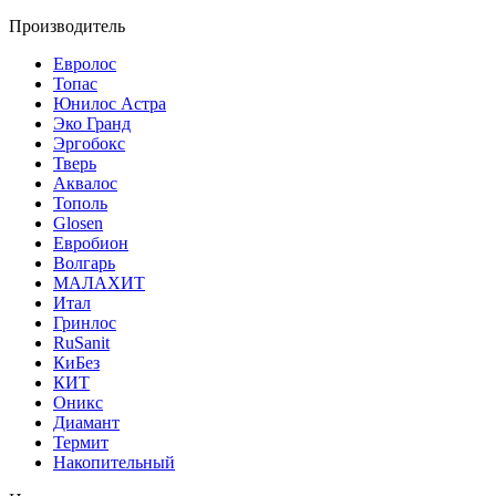
Производитель
Евролос
Топас
Юнилос Астра
Эко Гранд
Эргобокс
Тверь
Аквалос
Тополь
Glosen
Евробион
Волгарь
МАЛАХИТ
Итал
Гринлос
RuSanit
КиБез
КИТ
Оникс
Диамант
Термит
Накопительный