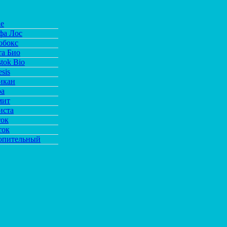
de
фа Лос
обокс
та Био
tok Bio
sis
икан
ра
мит
иста
ток
ток
опительный