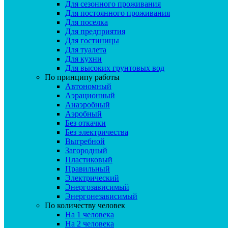
Для сезонного проживания
Для постоянного проживания
Для поселка
Для предприятия
Для гостиницы
Для туалета
Для кухни
Для высоких грунтовых вод
По принципу работы
Автономный
Аэрационный
Анаэробный
Аэробный
Без откачки
Без электричества
Выгребной
Загородный
Пластиковый
Правильный
Электрический
Энергозависимый
Энергонезависимый
По количеству человек
На 1 человека
На 2 человека