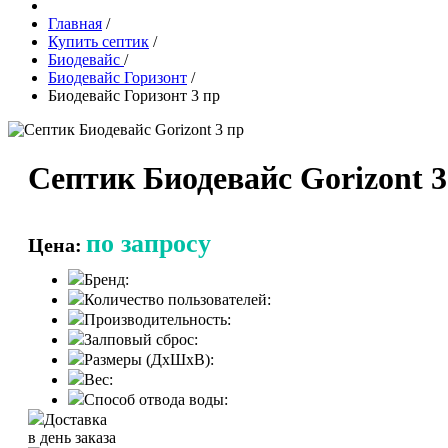
Главная
/
Купить септик
/
Биодевайс
/
Биодевайс Горизонт
/
Биодевайс Горизонт 3 пр
Септик Биодевайс Gorizont 3
по запросу
Цена:
Бренд:
Количество пользователей:
Производительность:
Залповый сброс:
Размеры (ДхШхВ):
Вес:
Способ отвода воды:
Доставка
в день заказа