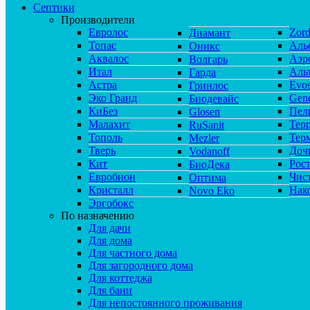
Септики
Производители
Евролос
Zor
Диамант
Топас
Аль
Оникс
Аквалос
Аэр
Волгарь
Итал
Аль
Гарда
Астра
Evos
Гринлос
Эко Гранд
Gene
Биодевайс
КиБез
Пел
Glosen
Малахит
Тер
RuSanit
Тополь
Тер
Mezler
Тверь
Доч
Vodanoff
Кит
Рос
БиоДека
Евробион
Чис
Оптима
Кристалл
Нак
Novo Eko
Эргобокс
По назначению
Для дачи
Для дома
Для частного дома
Для загородного дома
Для коттеджа
Для бани
Для непостоянного проживания