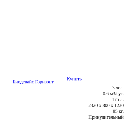
Купить
Консультация
Биодевайс Горизонт
3 чел.
0.6 м3/сут.
175 л.
2320 х 800 х 1230
85 кг.
Принудительный