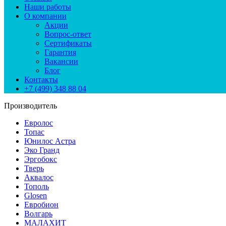
Наши работы
О компании
Акции
Вопрос-ответ
Сертификаты
Гарантия
Вакансии
Блог
Контакты
+7 (499) 348 88 04
Производитель
Евролос
Топас
Юнилос Астра
Эко Гранд
Эргобокс
Тверь
Аквалос
Тополь
Glosen
Евробион
Волгарь
МАЛАХИТ