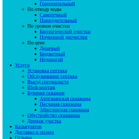
Горизонтальный
По отводу воды
Самотечный
Принудительный
По уровню очистки
Биологической очистки
Почвенной доочистки
По цене
Дешевый
Бюджетный
Недорогой
Услуги
Установка септика
Обслуживание септика
Выезд специалиста
Шеф-монтаж
Бурение скважин
Артезианская скважина
Песчаная скважина
Абиссинская скважина
Обустройство скважины
Дренаж участка
Калькулятор
Доставка и оплата
Отзывы