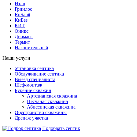
Итал
Гринлос
RuSanit
КиБез
КИТ
Оникс
Диамант
Термит
Накопительный
Наши услуги
Установка септика
Обслуживание септика
Выезд специалиста
Шеф-монтаж
Бурение скважин
Артезианская скважина
Песчаная скважина
Абиссинская скважина
Обустройство скважины
Дренаж участка
Подобрать септик