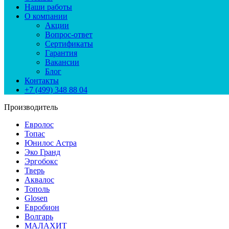
Наши работы
О компании
Акции
Вопрос-ответ
Сертификаты
Гарантия
Вакансии
Блог
Контакты
+7 (499) 348 88 04
Производитель
Евролос
Топас
Юнилос Астра
Эко Гранд
Эргобокс
Тверь
Аквалос
Тополь
Glosen
Евробион
Волгарь
МАЛАХИТ