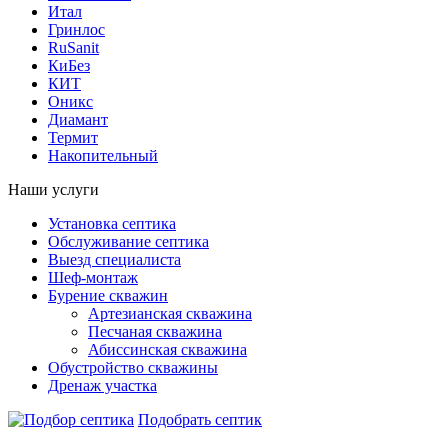
Итал
Гринлос
RuSanit
КиБез
КИТ
Оникс
Диамант
Термит
Накопительный
Наши услуги
Установка септика
Обслуживание септика
Выезд специалиста
Шеф-монтаж
Бурение скважин
Артезианская скважина
Песчаная скважина
Абиссинская скважина
Обустройство скважины
Дренаж участка
Подобрать септик