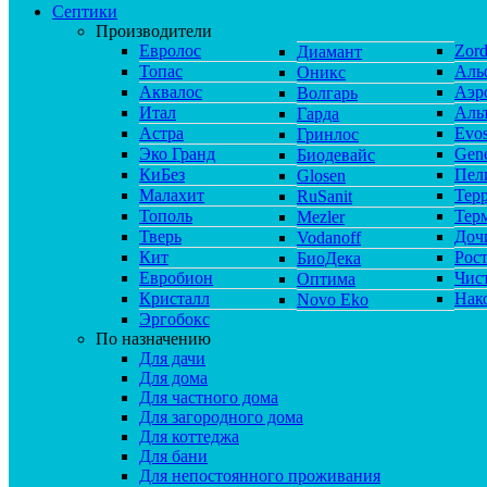
Септики
Производители
Евролос
Zor
Диамант
Топас
Аль
Оникс
Аквалос
Аэр
Волгарь
Итал
Аль
Гарда
Астра
Evos
Гринлос
Эко Гранд
Gene
Биодевайс
КиБез
Пел
Glosen
Малахит
Тер
RuSanit
Тополь
Тер
Mezler
Тверь
Доч
Vodanoff
Кит
Рос
БиоДека
Евробион
Чис
Оптима
Кристалл
Нак
Novo Eko
Эргобокс
По назначению
Для дачи
Для дома
Для частного дома
Для загородного дома
Для коттеджа
Для бани
Для непостоянного проживания