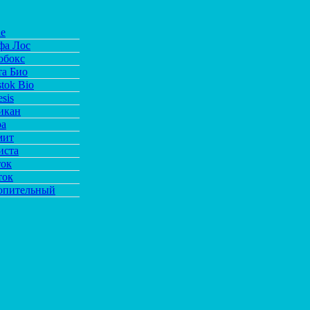
de
фа Лос
обокс
та Био
tok Bio
sis
икан
ра
мит
иста
ток
ток
опительный