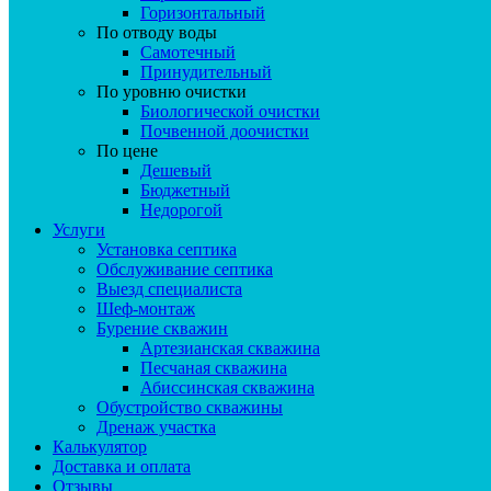
Горизонтальный
По отводу воды
Самотечный
Принудительный
По уровню очистки
Биологической очистки
Почвенной доочистки
По цене
Дешевый
Бюджетный
Недорогой
Услуги
Установка септика
Обслуживание септика
Выезд специалиста
Шеф-монтаж
Бурение скважин
Артезианская скважина
Песчаная скважина
Абиссинская скважина
Обустройство скважины
Дренаж участка
Калькулятор
Доставка и оплата
Отзывы