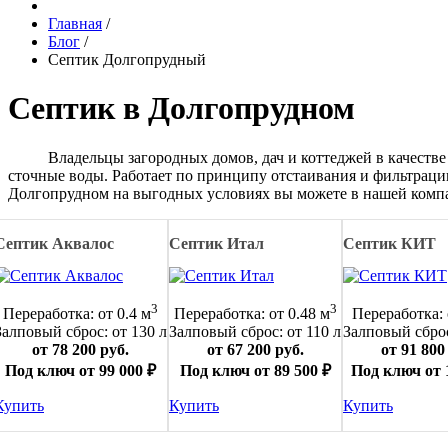
Главная
/
Блог
/
Септик Долгопрудный
Септик в Долгопрудном
Владельцы загородных домов, дач и коттеджей в качестве а
сточные воды. Работает по принципу отстаивания и фильтрации
Долгопрудном на выгодных условиях вы можете в нашей компан
Септик Аквалос
Септик Итал
Септик КИТ
3
3
Переработка: от 0.4 м
Переработка: от 0.48 м
Переработка: 
Залповый сброс: от 130 л
Залповый сброс: от 110 л
Залповый сброс
от 78 200 руб.
от 67 200 руб.
от 91 800
Под ключ от 99 000 ₽
Под ключ от 89 500 ₽
Под ключ от 
Купить
Купить
Купить