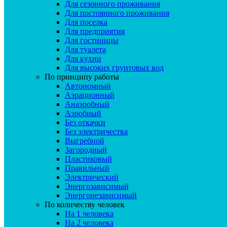
Для сезонного проживания
Для постоянного проживания
Для поселка
Для предприятия
Для гостиницы
Для туалета
Для кухни
Для высоких грунтовых вод
По принципу работы
Автономный
Аэрационный
Анаэробный
Аэробный
Без откачки
Без электричества
Выгребной
Загородный
Пластиковый
Правильный
Электрический
Энергозависимый
Энергонезависимый
По количеству человек
На 1 человека
На 2 человека