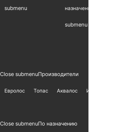
submenu
Open
назначению
рабо
submenu
subm
Close submenu
Производители
Евролос
Топас
Аквалос
Итал
Астра
Close submenu
По назначению