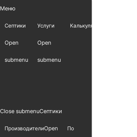
Меню
Септики
Услуги
Калькулятор
Доставка
Open
Open
и оплата
submenu
submenu
Close submenu
Септики
Open
Производители
По
По пр