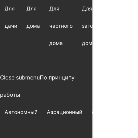
Для
Для
Для
Для
Для
дачи
дома
частного
загородного
котт
дома
дома
Close submenu
По принципу
работы
Автономный
Аэрационный
Анаэробный
А