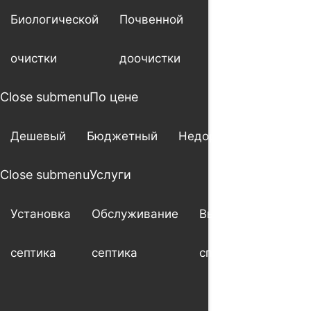
Биологической
Почвенной
очистки
доочистки
Close submenu
По цене
Дешевый
Бюджетный
Недорогой
Close submenu
Услуги
Установка
Обслуживание
Выезд
Ше
септика
септика
специалиста
мо