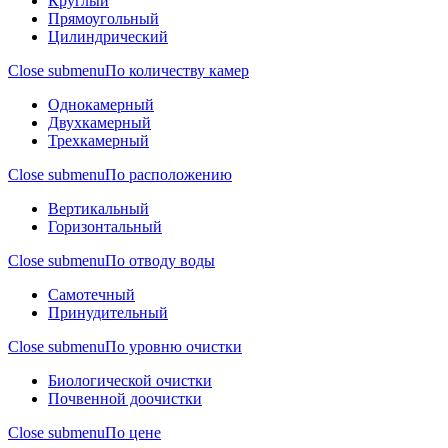
Круглый
Прямоугольный
Цилиндрический
Close submenu
По количеству камер
Однокамерный
Двухкамерный
Трехкамерный
Close submenu
По расположению
Вертикальный
Горизонтальный
Close submenu
По отводу воды
Самотечный
Принудительный
Close submenu
По уровню очистки
Биологической очистки
Почвенной доочистки
Close submenu
По цене