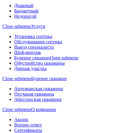
Дешевый
Бюджетный
Недорогой
Close submenu
Услуги
Установка септика
Обслуживание септика
Выезд специалиста
Шеф-монтаж
Бурение скважин
Open submenu
Обустройство скважины
Дренаж участка
Close submenu
Бурение скважин
Артезианская скважина
Песчаная скважина
Абиссинская скважина
Close submenu
О компании
Акции
Вопрос-ответ
Сертификаты