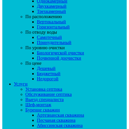
Однокамерный
Двухкамерный
Трехкамерный
По расположению
Вертикальный
Горизонтальный
По отводу воды
Самотечный
Принудительный
По уровню очистки
Биологической очистки
Почвенной доочистки
По цене
Дешевый
Бюджетный
Недорогой
Услуги
Установка септика
Обслуживание септика
Выезд специалиста
Шеф-монтаж
Бурение скважин
Артезианская скважина
Песчаная скважина
Абиссинская скважина