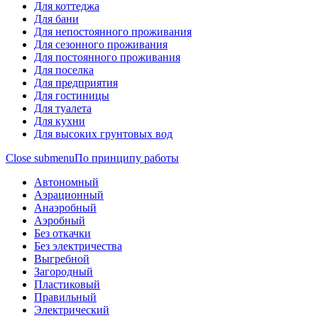
Для коттеджа
Для бани
Для непостоянного проживания
Для сезонного проживания
Для постоянного проживания
Для поселка
Для предприятия
Для гостиницы
Для туалета
Для кухни
Для высоких грунтовых вод
Close submenu
По принципу работы
Автономный
Аэрационный
Анаэробный
Аэробный
Без откачки
Без электричества
Выгребной
Загородный
Пластиковый
Правильный
Электрический