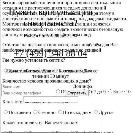
Бескислородный тип очистки при помощи вертикального
оседания не растворяющихся твердых дополнений
Нужна консультация
осуществляется в закрытой системе. Благодаря этому в
конструкцию не попадают ни талые, ни дождевые жидкости.
специалиста?
Монтаж пластиковой биоочистной станции является
отличной возможностью создать экологически безопасную
систему очистки, отвода отработанных вод.
Ежедневно с 9:00 до 21:00
Ответьте на несколько вопросов, и мы подберём для Вас
наиболее выгодный вариант по цене со скидкой
+7 (499) 348 88 04
Где нужно установить септик?
Или оставьте заявку и мы перезвоним Вам в
Дача
Баня
Дом
Коттедж
Другое
течении 30 минут
Количество человек проживающих в доме?
Допинфо
От 1 до 2
От 3 до 4
От 5 до 6
От 7 до 9
Более 10
Как часто вы бываете на участке?
Постоянно
Сезонно
По выходным
Другое
Какой тип почвы на Вашем участке?