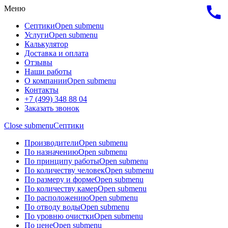
call
Меню
Септики
Open submenu
Услуги
Open submenu
Калькулятор
Доставка и оплата
Отзывы
Наши работы
О компании
Open submenu
Контакты
+7 (499) 348 88 04
Заказать звонок
Close submenu
Септики
Производители
Open submenu
По назначению
Open submenu
По принципу работы
Open submenu
По количеству человек
Open submenu
По размеру и форме
Open submenu
По количеству камер
Open submenu
По расположению
Open submenu
По отводу воды
Open submenu
По уровню очистки
Open submenu
По цене
Open submenu