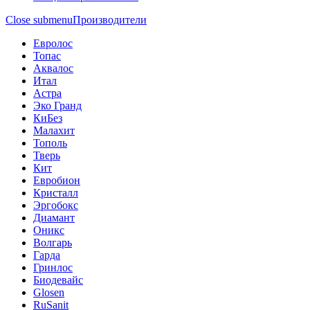
Close submenu
Производители
Евролос
Топас
Аквалос
Итал
Астра
Эко Гранд
КиБез
Малахит
Тополь
Тверь
Кит
Евробион
Кристалл
Эргобокс
Диамант
Оникс
Волгарь
Гарда
Гринлос
Биодевайс
Glosen
RuSanit