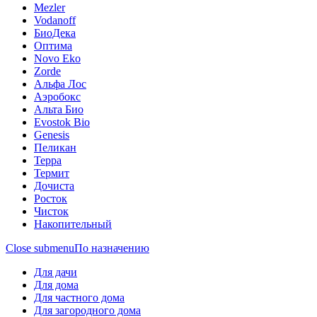
Mezler
Vodanoff
БиоДека
Оптима
Novo Eko
Zorde
Альфа Лос
Аэробокс
Альта Био
Evostok Bio
Genesis
Пеликан
Терра
Термит
Дочиста
Росток
Чисток
Накопительный
Close submenu
По назначению
Для дачи
Для дома
Для частного дома
Для загородного дома