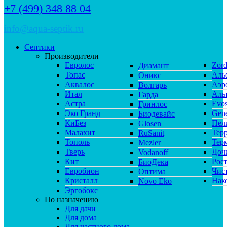
+7 (499) 348 88 04
info@aqua-septik.ru
Септики
Производители
Евролос
Zor
Диамант
Топас
Аль
Оникс
Аквалос
Аэр
Волгарь
Итал
Аль
Гарда
Астра
Evos
Гринлос
Эко Гранд
Gene
Биодевайс
КиБез
Пел
Glosen
Малахит
Тер
RuSanit
Тополь
Тер
Mezler
Тверь
Доч
Vodanoff
Кит
Рос
БиоДека
Евробион
Чис
Оптима
Кристалл
Нак
Novo Eko
Эргобокс
По назначению
Для дачи
Для дома
Для частного дома