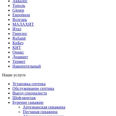
Аквалос
Тополь
Glosen
Евробион
Волгарь
МАЛАХИТ
Итал
Гринлос
RuSanit
КиБез
КИТ
Оникс
Диамант
Термит
Накопительный
Наши услуги
Установка септика
Обслуживание септика
Выезд специалиста
Шеф-монтаж
Бурение скважин
Артезианская скважина
Песчаная скважина