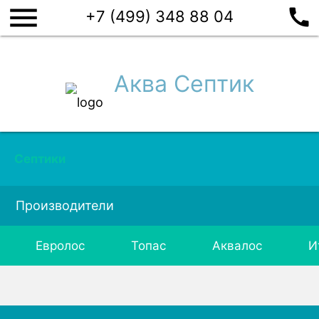
menu
call
+7 (499) 348 88 04
Аква Септик
Септики
Производители
Евролос
Топас
Аквалос
И