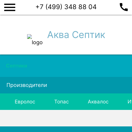
menu
call
+7 (499) 348 88 04
Аква Септик
Септики
Производители
Евролос
Топас
Аквалос
И