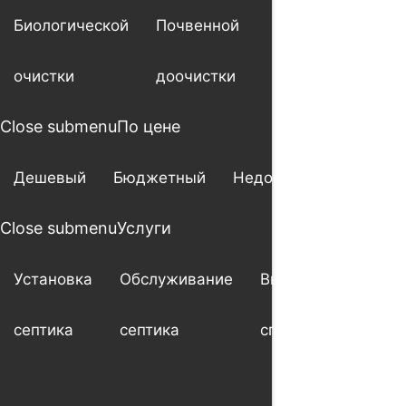
Биологической
Почвенной
очистки
доочистки
Close submenu
По цене
Дешевый
Бюджетный
Недорогой
Close submenu
Услуги
Установка
Обслуживание
Выезд
Ше
септика
септика
специалиста
мо