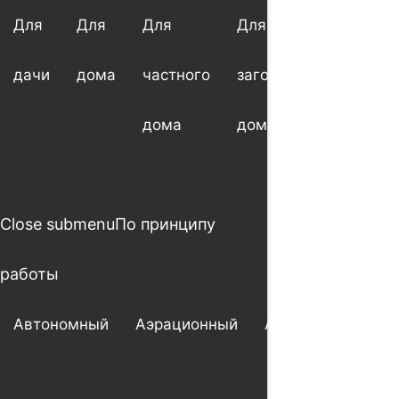
Для
Для
Для
Для
Для
дачи
дома
частного
загородного
котт
дома
дома
Close submenu
По принципу
работы
Автономный
Аэрационный
Анаэробный
А