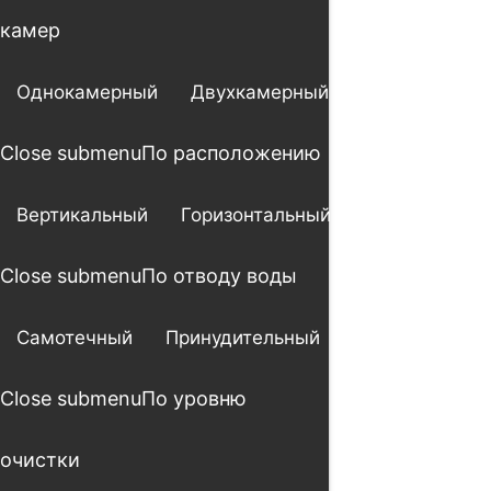
камер
Однокамерный
Двухкамерный
Трехкамерны
Close submenu
По расположению
Вертикальный
Горизонтальный
Close submenu
По отводу воды
Самотечный
Принудительный
Close submenu
По уровню
очистки