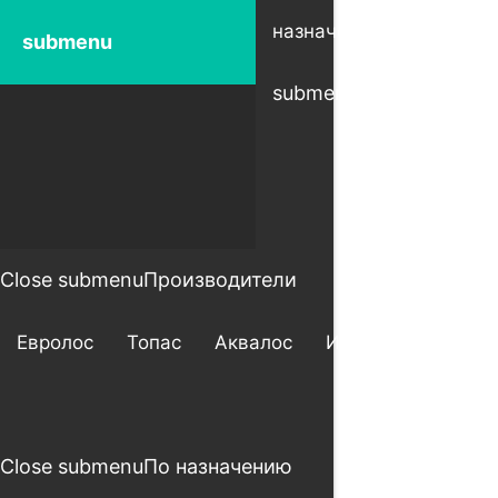
Open
назначению
ра
submenu
submenu
su
Close submenu
Производители
Евролос
Топас
Аквалос
Итал
Астра
Close submenu
По назначению