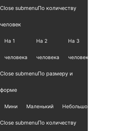
Close submenu
По количеству
человек
На 1
На 2
На 3
На 4
человека
человека
человека
человека
Close submenu
По размеру и
форме
Мини
Маленький
Небольшой
Большой
Close submenu
По количеству