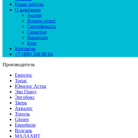
Наши работы
О компании
Акции
Вопрос-ответ
Сертификаты
Гарантия
Вакансии
Блог
Контакты
+7 (499) 348 88 04
Производитель
Евролос
Топас
Юнилос Астра
Эко Гранд
Эргобокс
Тверь
Аквалос
Тополь
Glosen
Евробион
Волгарь
МАЛАХИТ