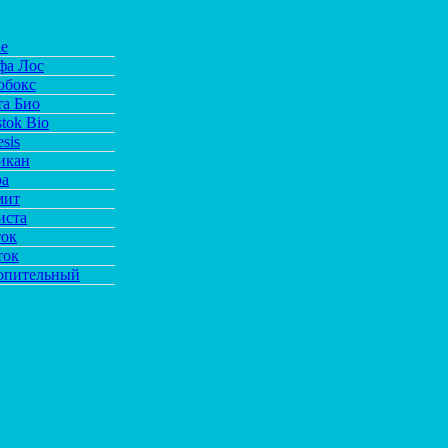
de
фа Лос
обокс
та Био
tok Bio
sis
икан
ра
мит
иста
ток
ток
опительный