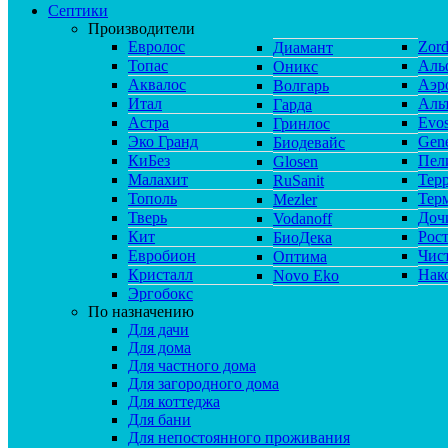
Септики
Производители
Евролос
Zor
Диамант
Топас
Аль
Оникс
Аквалос
Аэр
Волгарь
Итал
Аль
Гарда
Астра
Evos
Гринлос
Эко Гранд
Gene
Биодевайс
КиБез
Пел
Glosen
Малахит
Тер
RuSanit
Тополь
Тер
Mezler
Тверь
Доч
Vodanoff
Кит
Рос
БиоДека
Евробион
Чис
Оптима
Кристалл
Нак
Novo Eko
Эргобокс
По назначению
Для дачи
Для дома
Для частного дома
Для загородного дома
Для коттеджа
Для бани
Для непостоянного проживания