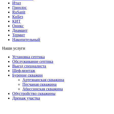
Итал
Гринлос
RuSanit
КиБез
КИТ
Оникс
Диамант
Термит
Накопительный
Наши услуги
Установка септика
Обслуживание септика
Выезд специалиста
Шеф-монтаж
Бурение скважин
Артезианская скважина
Песчаная скважина
Абиссинская скважина
Обустройство скважины
Дренаж участка