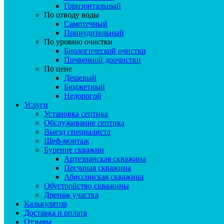
Горизонтальный
По отводу воды
Самотечный
Принудительный
По уровню очистки
Биологической очистки
Почвенной доочистки
По цене
Дешевый
Бюджетный
Недорогой
Услуги
Установка септика
Обслуживание септика
Выезд специалиста
Шеф-монтаж
Бурение скважин
Артезианская скважина
Песчаная скважина
Абиссинская скважина
Обустройство скважины
Дренаж участка
Калькулятор
Доставка и оплата
Отзывы