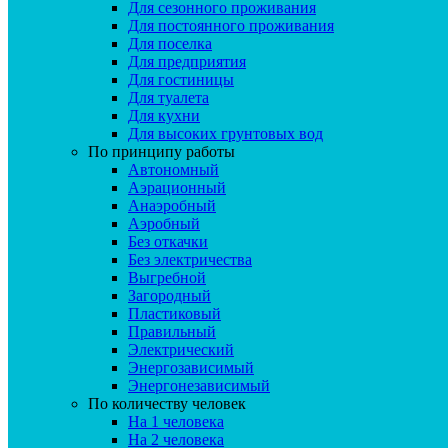
Для сезонного проживания
Для постоянного проживания
Для поселка
Для предприятия
Для гостиницы
Для туалета
Для кухни
Для высоких грунтовых вод
По принципу работы
Автономный
Аэрационный
Анаэробный
Аэробный
Без откачки
Без электричества
Выгребной
Загородный
Пластиковый
Правильный
Электрический
Энергозависимый
Энергонезависимый
По количеству человек
На 1 человека
На 2 человека