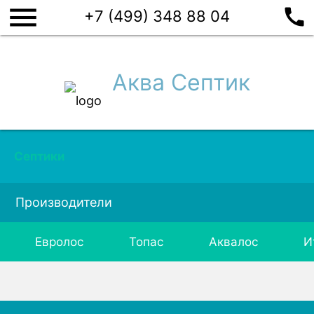
menu
call
+7 (499) 348 88 04
Аква Септик
Септики
Производители
Евролос
Топас
Аквалос
И