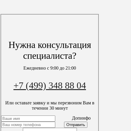
Политика конфиденциальности
Обработка персональных данных
Информация
О компании
Вопрос-ответ
Гарантия
Вакансии
Нужна консультация
Акции
Блог
специалиста?
Контакты
Карта сайта
Ежедневно с 9:00 до 21:00
Мы в сети
+7 (499) 348 88 04
Или оставьте заявку и мы перезвоним Вам в
течении 30 минут
timer
Допинфо
пн-вс с 9:00 до 21:00
+7 (499) 348 88 04