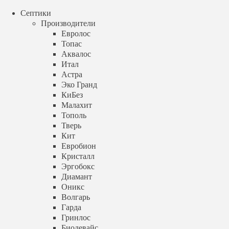
menu
Септики
+7 (499) 348 88 04
call
Производители
Аква Септик
Евролос
Топас
+7 (499) 348 88 04
Аквалос
Итал
menu
Астра
Эко Гранд
Септик для дачи под ключ
КиБез
Установка под ключ за 1 день
Малахит
Тополь
в Москве и Московской области
Тверь
Кит
Евробион
Заказать звонок
Кристалл
Эргобокс
timer
пн-вс с 9:00 до 21:00
Диамант
Оникс
+7 (499) 348 88 04
Волгарь
Гарда
info@aqua-septik.ru
Гринлос
Биодевайс