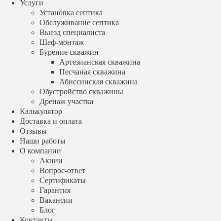
Услуги
Наши работы
Установка септика
О компании
Обслуживание септика
Акции
Выезд специалиста
Вопрос-ответ
Шеф-монтаж
Сертификаты
Гарантия
Бурение скважин
Вакансии
Артезианская скважина
Блог
Песчаная скважина
Контакты
Абиссинская скважина
+7 (499) 348 88 04
Обустройство скважины
Заказать звонок
Дренаж участка
Калькулятор
Производитель
Доставка и оплата
Евролос
Отзывы
Топас
Наши работы
Юнилос Астра
О компании
Эко Гранд
Акции
Эргобокс
Вопрос-ответ
Тверь
Сертификаты
Аквалос
Гарантия
Тополь
Glosen
Вакансии
Евробион
Блог
Волгарь
Контакты