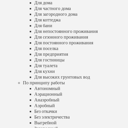
Для сезонного проживания
Для дома
Для постоянного проживания
Для частного дома
Для поселка
Для загородного дома
Для предприятия
Для коттеджа
Для гостиницы
Для бани
Для туалета
Для непостоянного проживания
Для кухни
Для сезонного проживания
Для высоких грунтовых вод
Для постоянного проживания
По принципу работы
Для поселка
Автономный
Аэрационный
Для предприятия
Анаэробный
Для гостиницы
Аэробный
Для туалета
Без откачки
Для кухни
Без электричества
Для высоких грунтовых вод
Выгребной
По принципу работы
Загородный
Автономный
Пластиковый
Аэрационный
Правильный
Анаэробный
Электрический
Энергозависимый
Аэробный
Энергонезависимый
Без откачки
По количеству человек
Без электричества
На 1 человека
Выгребной
На 2 человека