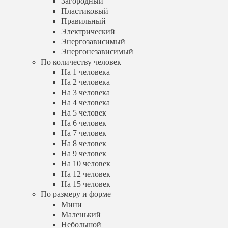
Загородный
На 3 человека
Пластиковый
На 4 человека
Правильный
На 5 человек
Электрический
На 6 человек
Энергозависимый
На 7 человек
На 8 человек
Энергонезависимый
На 9 человек
По количеству человек
На 10 человек
На 1 человека
На 12 человек
На 2 человека
На 15 человек
На 3 человека
По размеру и форме
На 4 человека
Мини
На 5 человек
Маленький
На 6 человек
Небольшой
На 7 человек
Большой
Квадратный
На 8 человек
Круглый
На 9 человек
Прямоугольный
На 10 человек
Цилиндрический
На 12 человек
По количеству камер
На 15 человек
Однокамерный
По размеру и форме
Двухкамерный
Мини
Трехкамерный
Маленький
По расположению
Небольшой
Вертикальный