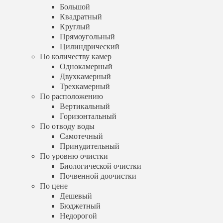
Горизонтальный
Большой
По отводу воды
Квадратный
Самотечный
Круглый
Принудительный
Прямоугольный
По уровню очистки
Цилиндрический
Биологической очистки
По количеству камер
Почвенной доочистки
Однокамерный
По цене
Двухкамерный
Дешевый
Трехкамерный
Бюджетный
Недорогой
По расположению
Услуги
Вертикальный
Установка септика
Горизонтальный
Обслуживание септика
По отводу воды
Выезд специалиста
Самотечный
Шеф-монтаж
Принудительный
Бурение скважин
По уровню очистки
Артезианская скважина
Биологической очистки
Песчаная скважина
Почвенной доочистки
Абиссинская скважина
Обустройство скважины
По цене
Дренаж участка
Дешевый
Калькулятор
Бюджетный
Доставка и оплата
Недорогой
Отзывы