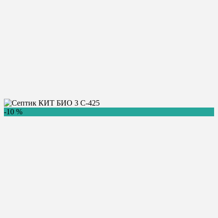
Главная
/
Купить септик
/
Кит
/
Кит Био
/
КИТ БИО 3 С-425
Септик КИТ БИО 3 С-425
-10 %
78 400
Цена:
руб.
Купить
Консультация
Бренд:
3 чел.
КИТ БИО
Количество пользователей:
0.45 м3/сут.
Производительность:
110 л.
Залповый сброс:
800 х 800 х 1500
Размеры (ДхШхВ):
60 кг.
Вес:
Самотечный
Способ отвода воды:
Доставка в день заказа