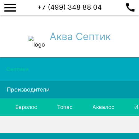
menu
call
+7 (499) 348 88 04
Аква Септик
Септики
Производители
Евролос
Топас
Аквалос
И