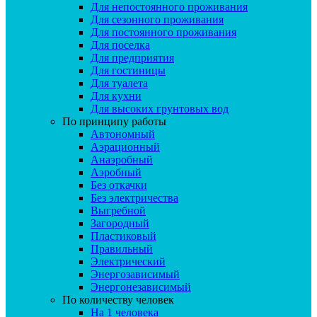
Для непостоянного проживания
Для сезонного проживания
Для постоянного проживания
Для поселка
Для предприятия
Для гостиницы
Для туалета
Для кухни
Для высоких грунтовых вод
По принципу работы
Автономный
Аэрационный
Анаэробный
Аэробный
Без откачки
Без электричества
Выгребной
Загородный
Пластиковый
Правильный
Электрический
Энергозависимый
Энергонезависимый
По количеству человек
На 1 человека