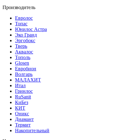
Производитель
Евролос
Топас
Юнилос Астра
Эко Гранд
Эргобокс
Тверь
Аквалос
Тополь
Glosen
Евробион
Волгарь
МАЛАХИТ
Итал
Гринлос
RuSanit
КиБез
КИТ
Оникс
Диамант
Термит
Накопительный