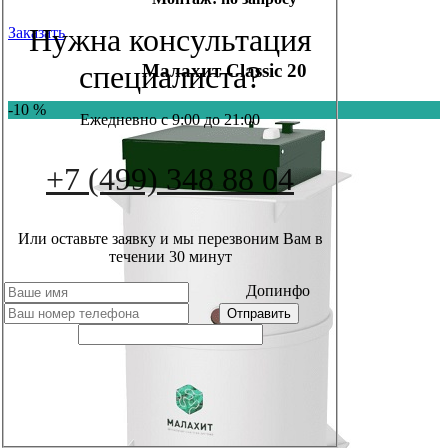
Нужна консультация
Заказать
специалиста?
Малахит Classic 20
-10 %
Ежедневно с 9:00 до 21:00
+7 (499) 348 88 04
Или оставьте заявку и мы перезвоним Вам в
течении 30 минут
Допинфо