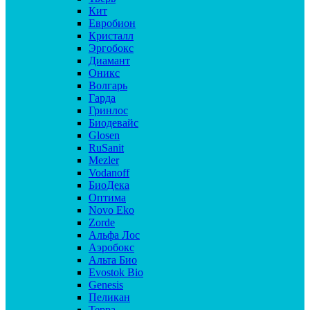
Кит
Евробион
Кристалл
Эргобокс
Диамант
Оникс
Волгарь
Гарда
Гринлос
Биодевайс
Glosen
RuSanit
Mezler
Vodanoff
БиоДека
Оптима
Novo Eko
Zorde
Альфа Лос
Аэробокс
Альта Био
Evostok Bio
Genesis
Пеликан
Терра