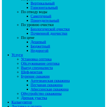
Вертикальный
Горизонтальный
По отводу воды
Самотечный
Принудительный
По уровню очистки
Биологической очистки
Почвенной доочистки
По цене
Дешевый
Бюджетный
Недорогой
Услуги
Установка септика
Обслуживание септика
Выезд специалиста
Шеф-монтаж
Бурение скважин
Артезианская скважина
Песчаная скважина
Абиссинская скважина
Обустройство скважины
Дренаж участка
Калькулятор
Доставка и оплата