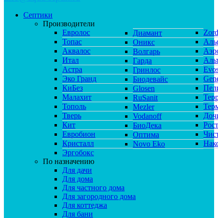
Септики
Производители
Евролос
Zor
Диамант
Топас
Аль
Оникс
Аквалос
Аэр
Волгарь
Итал
Аль
Гарда
Астра
Evos
Гринлос
Эко Гранд
Gene
Биодевайс
КиБез
Пел
Glosen
Малахит
Тер
RuSanit
Тополь
Тер
Mezler
Тверь
Доч
Vodanoff
Кит
Рос
БиоДека
Евробион
Чис
Оптима
Кристалл
Нак
Novo Eko
Эргобокс
По назначению
Для дачи
Для дома
Для частного дома
Для загородного дома
Для коттеджа
Для бани