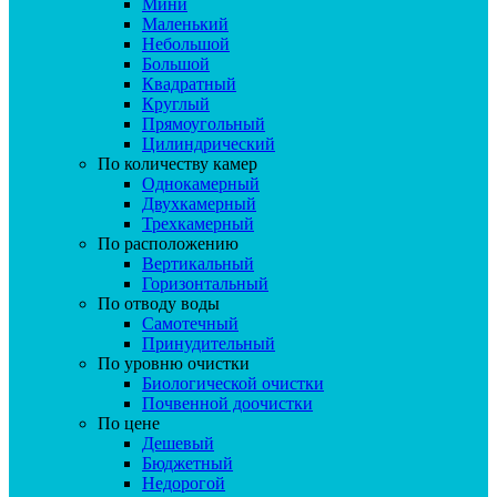
Мини
Маленький
Небольшой
Большой
Квадратный
Круглый
Прямоугольный
Цилиндрический
По количеству камер
Однокамерный
Двухкамерный
Трехкамерный
По расположению
Вертикальный
Горизонтальный
По отводу воды
Самотечный
Принудительный
По уровню очистки
Биологической очистки
Почвенной доочистки
По цене
Дешевый
Бюджетный
Недорогой