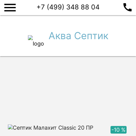
menu
call
Септики
+7 (499) 348 88 04
Производители
Евролос
Топас
Аквалос
И
Аква Септик
ПОДОБРАТЬ СЕПТИК
Главная
/
Купить септик
/
Малахит
/
Малахит Classic
/
Малахит Classic 20 ПР
Септик Малахит Classic 20
ПР
-10 %