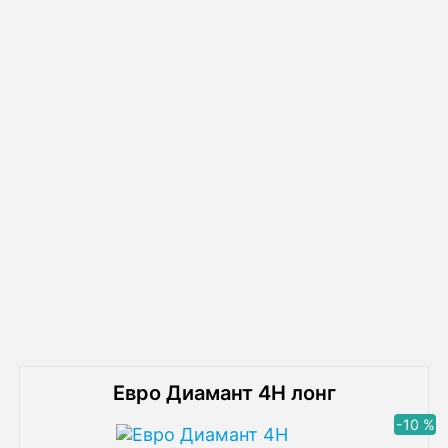
Схема монтажа септика Малахит 20 ПР
Похожие товары
Евро Диамант 4Н лонг
-10 %