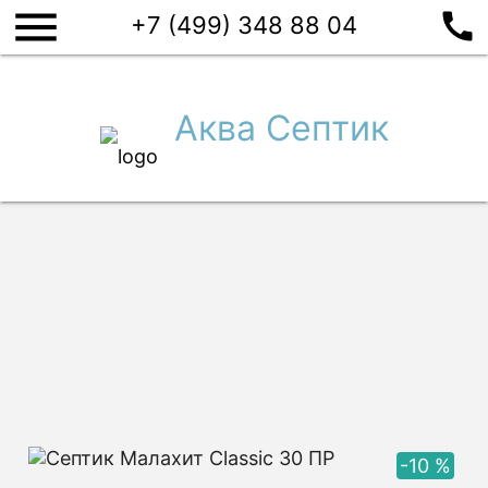
menu
call
Септики
+7 (499) 348 88 04
Производители
Евролос
Топас
Аквалос
И
Аква Септик
ПОДОБРАТЬ СЕПТИК
Главная
/
Купить септик
/
Малахит
/
Малахит Classic
/
Малахит Classic 30 ПР
Септик Малахит Classic 30
ПР
-10 %