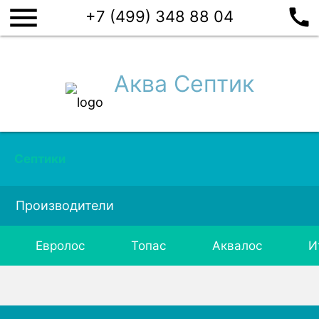
menu
call
+7 (499) 348 88 04
Аква Септик
Септики
Производители
Евролос
Топас
Аквалос
И