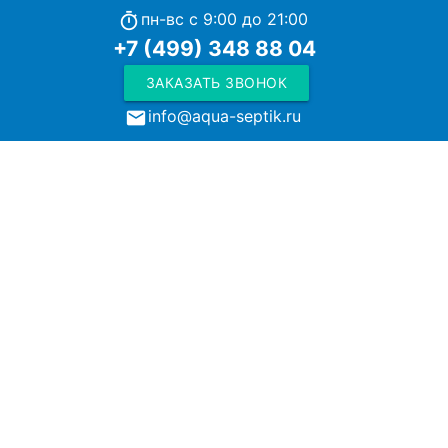
пн-вс с 9:00 до 21:00
timer
+7 (499) 348 88 04
ЗАКАЗАТЬ ЗВОНОК
info@aqua-septik.ru
local_post_office