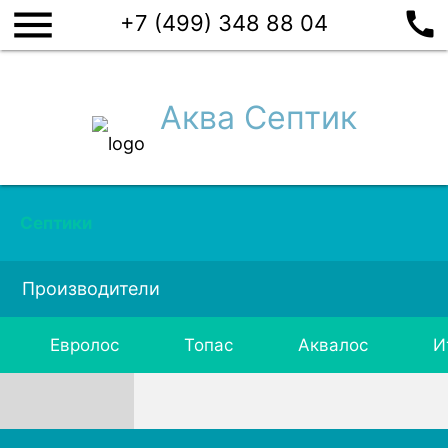
menu
call
+7 (499) 348 88 04
Аква Септик
Септики
Производители
Евролос
Топас
Аквалос
И