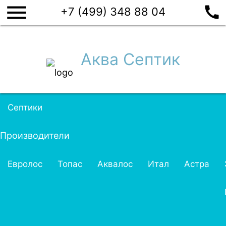
menu
call
+7 (499) 348 88 04
Аква Септик
Септики
Производители
Евролос
Топас
Аквалос
Итал
Астра