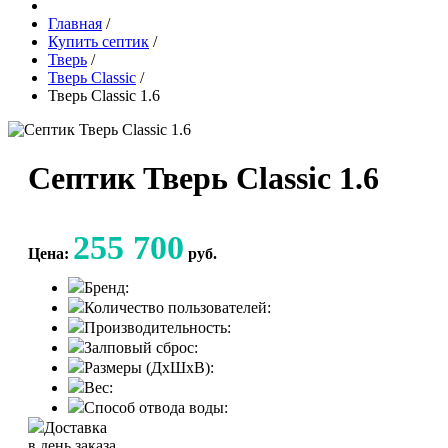
Главная
/
Купить септик
/
Тверь
/
Тверь Classic
/
Тверь Classic 1.6
Септик Тверь Classic 1.6
255 700
Цена:
руб.
Бренд:
Количество пользователей:
Производительность:
Залповый сброс:
Размеры (ДхШхВ):
Вес:
Способ отвода воды:
Доставка
в день заказа