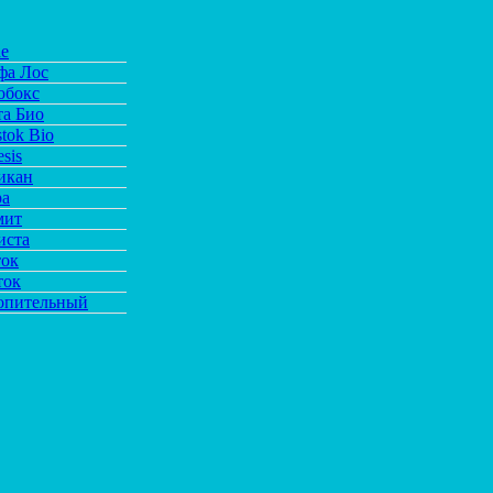
de
фа Лос
обокс
та Био
tok Bio
sis
икан
ра
мит
иста
ток
ток
опительный