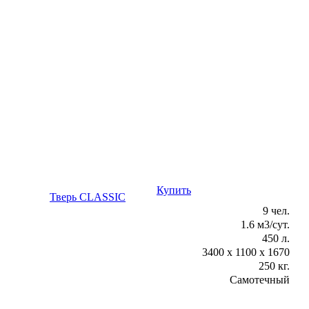
Купить
Консультация
Тверь CLASSIC
9 чел.
1.6 м3/сут.
450 л.
3400 х 1100 х 1670
250 кг.
Самотечный