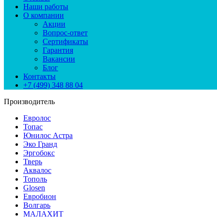
Наши работы
О компании
Акции
Вопрос-ответ
Сертификаты
Гарантия
Вакансии
Блог
Контакты
+7 (499) 348 88 04
Производитель
Евролос
Топас
Юнилос Астра
Эко Гранд
Эргобокс
Тверь
Аквалос
Тополь
Glosen
Евробион
Волгарь
МАЛАХИТ