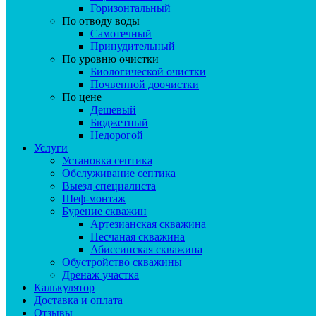
Горизонтальный
По отводу воды
Самотечный
Принудительный
По уровню очистки
Биологической очистки
Почвенной доочистки
По цене
Дешевый
Бюджетный
Недорогой
Услуги
Установка септика
Обслуживание септика
Выезд специалиста
Шеф-монтаж
Бурение скважин
Артезианская скважина
Песчаная скважина
Абиссинская скважина
Обустройство скважины
Дренаж участка
Калькулятор
Доставка и оплата
Отзывы