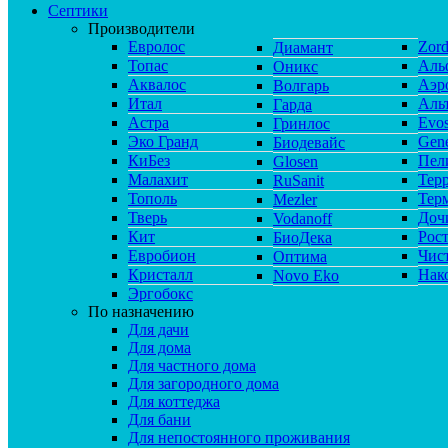
Септики
Производители
Евролос
Zor
Диамант
Топас
Аль
Оникс
Аквалос
Аэр
Волгарь
Итал
Аль
Гарда
Астра
Evos
Гринлос
Эко Гранд
Gene
Биодевайс
КиБез
Пел
Glosen
Малахит
Тер
RuSanit
Тополь
Тер
Mezler
Тверь
Доч
Vodanoff
Кит
Рос
БиоДека
Евробион
Чис
Оптима
Кристалл
Нак
Novo Eko
Эргобокс
По назначению
Для дачи
Для дома
Для частного дома
Для загородного дома
Для коттеджа
Для бани
Для непостоянного проживания