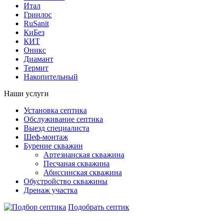
Итал
Гринлос
RuSanit
КиБез
КИТ
Оникс
Диамант
Термит
Накопительный
Наши услуги
Установка септика
Обслуживание септика
Выезд специалиста
Шеф-монтаж
Бурение скважин
Артезианская скважина
Песчаная скважина
Абиссинская скважина
Обустройство скважины
Дренаж участка
Подобрать септик