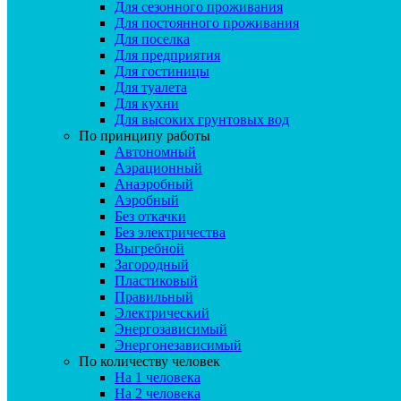
Для сезонного проживания
Для постоянного проживания
Для поселка
Для предприятия
Для гостиницы
Для туалета
Для кухни
Для высоких грунтовых вод
По принципу работы
Автономный
Аэрационный
Анаэробный
Аэробный
Без откачки
Без электричества
Выгребной
Загородный
Пластиковый
Правильный
Электрический
Энергозависимый
Энергонезависимый
По количеству человек
На 1 человека
На 2 человека