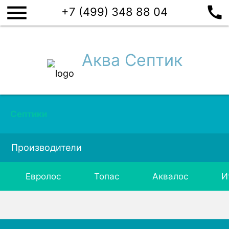
menu
call
+7 (499) 348 88 04
Аква Септик
Септики
Производители
Евролос
Топас
Аквалос
И