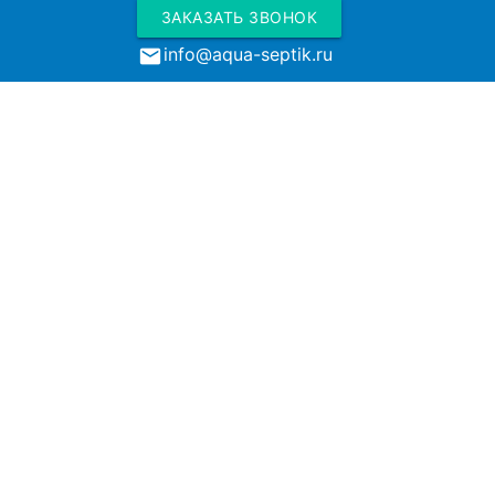
ЗАКАЗАТЬ ЗВОНОК
info@aqua-septik.ru
local_post_office