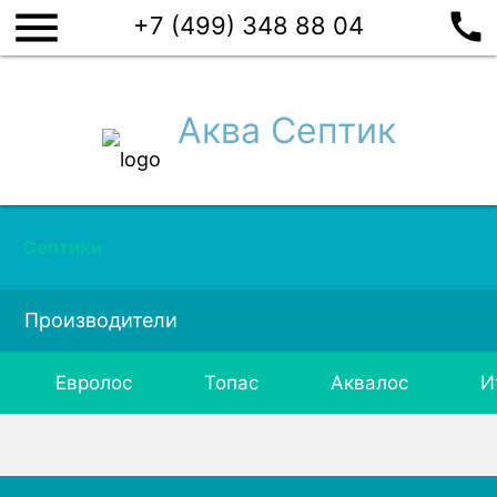
menu
call
+7 (499) 348 88 04
Аква Септик
Септики
Производители
Евролос
Топас
Аквалос
И