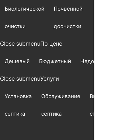
Биологической
Почвенной
очистки
доочистки
Close submenu
По цене
Дешевый
Бюджетный
Недорогой
Close submenu
Услуги
Установка
Обслуживание
Выезд
Ше
септика
септика
специалиста
мо