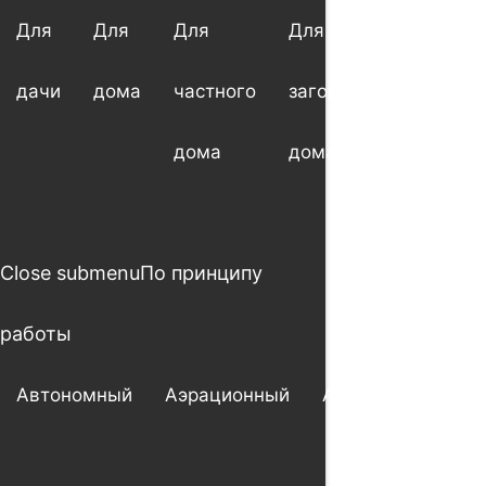
Для
Для
Для
Для
Для
дачи
дома
частного
загородного
котт
дома
дома
Close submenu
По принципу
работы
Автономный
Аэрационный
Анаэробный
А