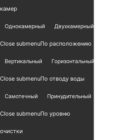
камер
Однокамерный
Двухкамерный
Трехкамерны
Close submenu
По расположению
Вертикальный
Горизонтальный
Close submenu
По отводу воды
Самотечный
Принудительный
Close submenu
По уровню
очистки