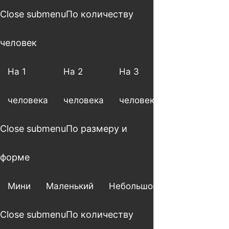
Close submenu
По количеству
человек
На 1
На 2
На 3
На 4
человека
человека
человека
человека
Close submenu
По размеру и
форме
Мини
Маленький
Небольшой
Большой
Close submenu
По количеству