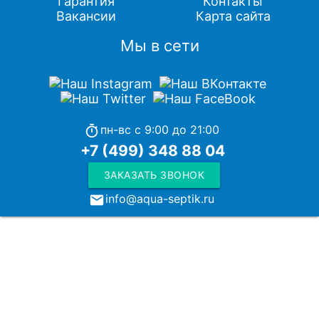
Гарантия
Контакты
Вакансии
Карта сайта
Мы в сети
пн-вс с 9:00 до 21:00
timer
+7 (499) 348 88 04
ЗАКАЗАТЬ ЗВОНОК
info@aqua-septik.ru
local_post_office