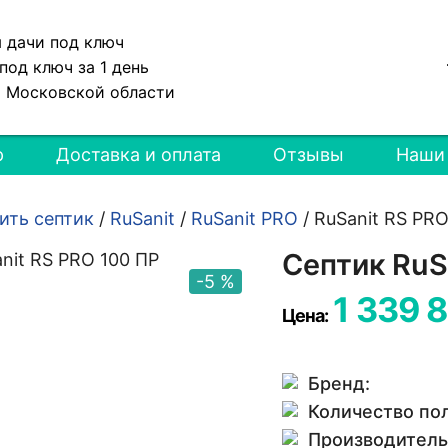
я дачи под ключ
под ключ за 1 день
и Московской области
р
Доставка и оплата
Отзывы
Наши
ить септик
/
RuSanit
/
RuSanit PRO
/
RuSanit RS PRO
Септик RuS
-5 %
1 339 
Цена:
Бренд:
Количество по
Производитель