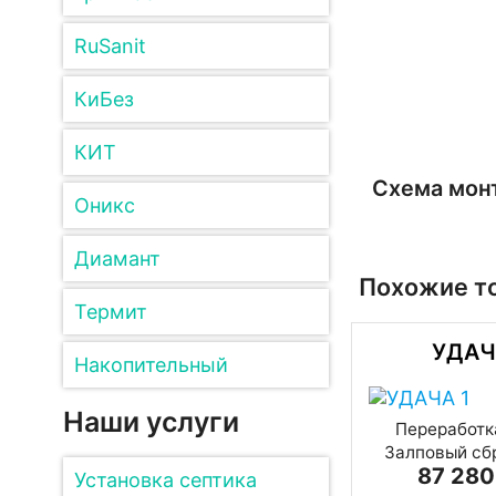
RuSanit
КиБез
КИТ
Схема монт
Оникс
Диамант
Похожие т
Термит
УДАЧ
Накопительный
Наши услуги
Переработка
Залповый сбр
87 280
Установка септика