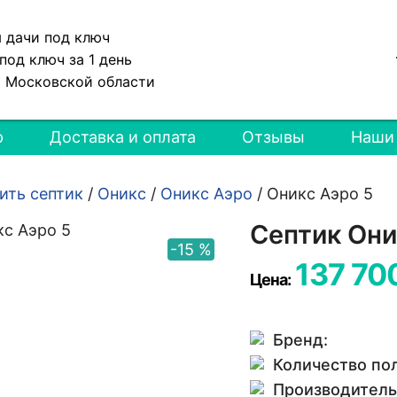
я дачи под ключ
под ключ за 1 день
и Московской области
р
Доставка и оплата
Отзывы
Наши
ить септик
/
Оникс
/
Оникс Аэро
/
Оникс Аэро 5
Септик Они
-15 %
137 70
Цена:
Бренд:
Количество по
Производитель