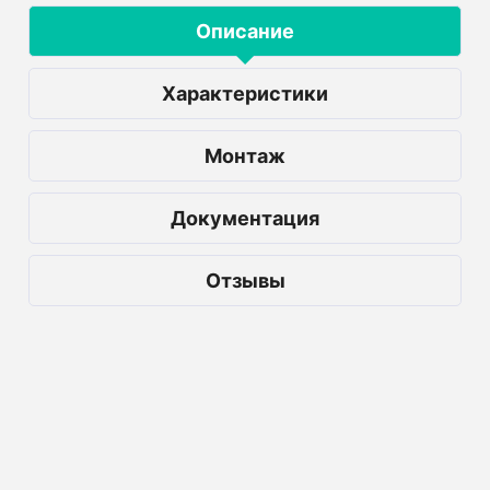
Описание
Характеристики
Монтаж
Документация
Отзывы
Наша компания предлагает купить
септик Эко Гранд 15 Пр по доступной
стоимости. Модель характеризуется
длительными сроками службы,
надежностью и идеальным качеством.
Установить ее можно на даче либо в
частном доме - в общем, везде, где нет
цивилизации. Рассматриваемая система