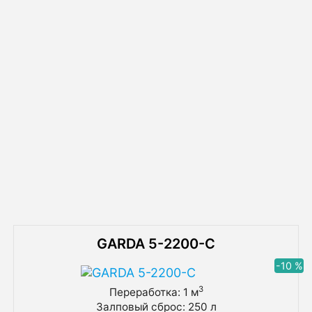
Схема установки септика Эко Гранд с
самотечным отводом очищенной воды
Схема установки септика Эко Гранд с
принудительным отводом очищенной
воды
Похожие товары
GARDA 5-2200-C
-10 %
3
Переработка: 1 м
Залповый сброс: 250 л